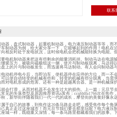
联系
绍
制动器，盘式制动器，起重机制动器，电力液压制动器等等，而
行车制动器为例，给大家分享一下，它能够起到的作用！电机在
方向相反时处于发电状况，这时候电机会把机械能转换为电能。
需要电机制动器来把这有些剩余的能量消耗掉。制动马达在电源
胜绷簧压力，被吸向磁极组这一侧，使片与制动板脱离，马达得
铁盘上的片与制动板发生，而迅速将马达制动。有人会问制动器
在电动机停电今后，当即泊车，使机器停在应停的方位，而一不
，可以使自动转变的机械有些和，转变的机械有些分脱离，当需
动而对电机形成的危害。还有一种是超越离合器。是一种机械保
器就会打滑，从而对机器不会发生过大的损伤。上一篇：元旦节
机常见的失落类型及原因推荐资讯
n
发布：
ccqfddfa1766
次在焦作
春秋，新华街伴随着我们一代一代的成长，摩登街的美食好像永
有属于自己的故事，到焦作这
20
条马路走走吧，感受焦作每个角
自己真正走过这座城市！而元旦节我们要去那里玩呢？电力液压
这座城一样，既稳重又深情，每一条马路里都藏着我们的故事。