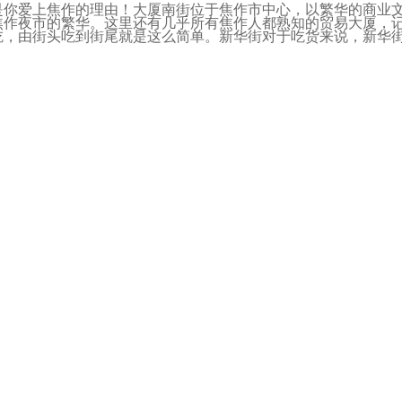
是你爱上焦作的理由！大厦南街位于焦作市中心，以繁华的商业
焦作夜市的繁华。这里还有几乎所有焦作人都熟知的贸易大厦，
吃，由街头吃到街尾就是这么简单。新华街对于吃货来说，新华