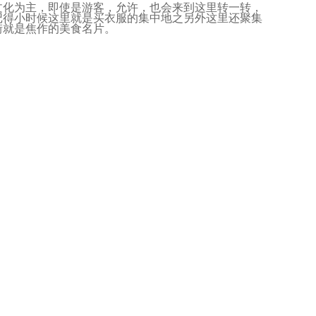
文化为主，即使是游客，允许，也会来到这里转一转，
记得小时候这里就是买衣服的集中地之另外这里还聚集
街就是焦作的美食名片。