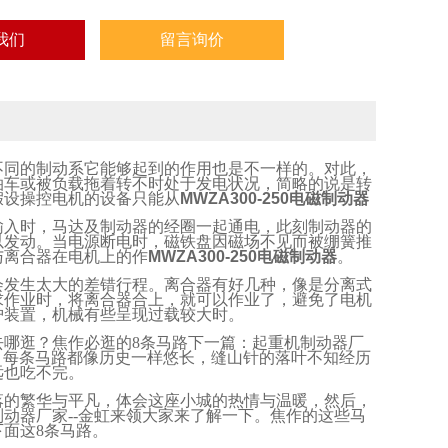
我们
留言询价
不同的制动系它能够起到的作用也是不一样的。对此，
泊车或被负载拖着转不时处于发电状况，简略的说是转
假设操控电机的设备只能从
MWZA300-250电磁制动器
输入时，马达及制动器的经圈一起通电，此刻制动器的
以发动。当电源断电时，磁铁盘因磁场不见而被绷簧推
与离合器在电机上的作
MWZA300-250电磁制动器
。
会发生太大的差错行程。离合器有好几种，像是分离式
求作业时，将离合器合上，就可以作业了，避免了电机
护装置，机械有些呈现过载较大时。
去哪逛？焦作必逛的
8
条马路下一篇：起重机制动器厂
，每条马路都像历史一样悠长，缝山针的落叶不知经历
远也吃不完。
落的繁华与平凡，体会这座小城的热情与温暖，然后，
制动器厂家
--
金虹来领大家来了解一下。焦作的这些马
下面这
8
条马路。