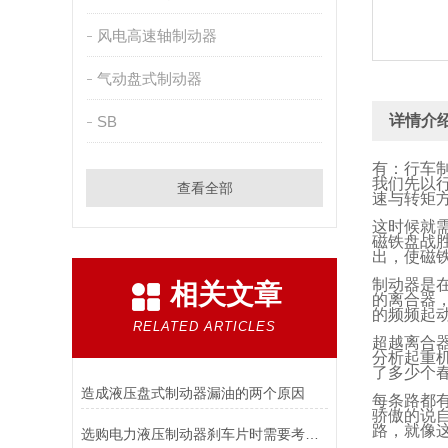
风电高速轴制动器
气动盘式制动器
详情介
SB
有：行车
我们先以
查看全部
速与转矩
这时候就
磁铁盘战
出，使磁
制动器是
相关文章
的离合器
的频频起
RELATED ARTICLES
超越离合
分析起重
了多少个
造成液压盘式制动器漏油的两个原因
每条路都
骄傲的说
路，就像
选购电力液压制动器刹车片时需要考虑的问题有哪些？