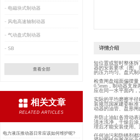
电磁块式制动器
风电高速轴制动器
气动盘式制动器
详情介绍
SB
短位置或暂时整体拆
器的安装要求（图、
查看全部
的压力均匀。盘式制
检查闸盘端面偏摆量
0.5mm
，制动器支座
应在同一水平面内，
实际的平均磨擦半径
相关文章
装规范国家建委标准
动器的油管、盘形闸
RELATED ARTICLES
并防止油缸各滑动表
清水洗净，干燥后涂
理后才能安装使用。
电力液压推动器日常应该如何维护呢?
任何油污和防锈剂都