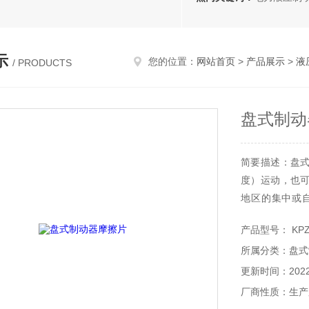
示
您的位置：
网站首页
>
产品展示
>
液
/ PRODUCTS
盘式制动
简要描述：盘
度）运动，也
地区的集中或
通、粮食、化
产品型号： KPZ
工作原理：电
所属分类：盘式
行机构（油缸
成。
更新时间：2022-
根据现场安装
厂商性质：生产