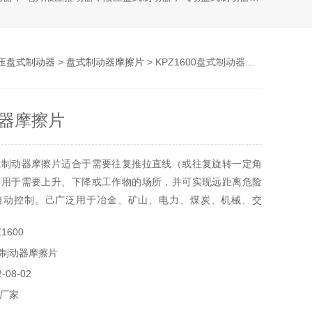
压盘式制动器
>
盘式制动器摩擦片
> KPZ1600盘式制动器摩擦片
器摩擦片
式制动器摩擦片适合于需要往复推拉直线（或往复旋转一定角
可用于需要上升、下降或工作物的场所，并可实现远距离危险
自动控制。己广泛用于冶金、矿山、电力、煤炭、机械、交
工、水泥、水利、建材、运输等部门。是一种通用的动力源。
1600
液推杆是一种机、电、液一体化的新型柔性传动机构，它以执
制动器摩擦片
）、控制机构（液压控制阀组）和动力源（油泵电机等）组
08-02
厂家