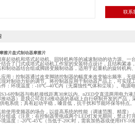
联系
绍
摩擦片
盘式制动器摩擦片
门座起动机和塔式起动机、回转机构等的减速制动的动力源。一
分结合了门式或塔式起动机工作室的安装特点设计，且结构紧凑
器和制动器结合组成脚踏变频制动器，适用于起重机的旋转机构
及应用：控制器通过改变脚踏控制器的幅度来改变输出频率，无
实现对制动力矩的调节。将控制器应用于制动器产品上，可实现
条件：环境温度：
-10
℃
--40
℃内（无腐蚀性气体和尘埃）。电源
制
S3-6
控制器与电机接线距离
30
米以内。
nZED
交直流两用电力液
称推动器）是我公司在
Ed
推动器的基础上自行研制开发的
产品，
供电系统；具有起动平稳，嗓音低，抗干扰和节能环保等特点。
以前使用变频器的场合，以提高系统的性能（调速范围、精度）
部分组成（注意：在控制器带电或两个
LED
灯发光期间，禁止打
环境温度：
-20
℃
-45
℃（当低于
-20C
时，需装加热器或使用
HY-10