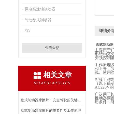
风电高速轴制动器
气动盘式制动器
详情介
SB
盘式制动器
查看全部
主要用于
形结构充
变频控制
工作原理
和上升，
线。使用
相关文章
断续工作
RELATED ARTICLES
（以下简
AC220V
的
广泛用于
推动器两
盘式制动器摩擦片：安全驾驶的关键组件
用条件：
盘式制动器摩擦片的重要性及工作原理