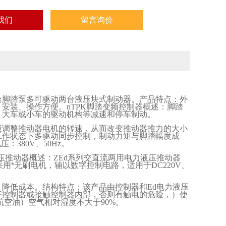
我们
留言询价
台脚踏泵多可驱动两台液压块式制动器。产品特点：外
，安装、操作方便。
nTPK
脚踏变频控制器概述：脚踏
、大车或小车的驱动机构等减速和停车制动。
级调整推动器电机的转速，从而改变推动器推力的大小
工作状态下多驱动同步控制，制动力矩与脚踏幅度成
电压：
380V
、
50Hz
。
压推动器概述：
ZEd
系列交直流两用电力液压推动器
采用*无刷电机，辅以数字控制电路，适用于
DC220V
、
，降低成本。结构特点：该产品由控制器和
Ed
电力液压
开控制器或接触控制器内部，否则有触电的危险，）使
航空油）空气相对湿度不大于
90%
。