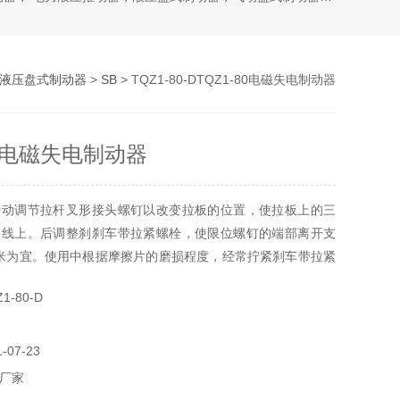
液压盘式制动器
>
SB
> TQZ1-80-DTQZ1-80电磁失电制动器
80电磁失电制动器
拧动调节拉杆叉形接头螺钉以改变拉板的位置，使拉板上的三
条线上。后调整刹刹车带拉紧螺栓，使限位螺钉的端部离开支
毫米为宜。使用中根据摩擦片的磨损程度，经常拧紧刹车带拉紧
制动器是靠瓦块与制动间的摩擦力来实现制动的。当线圈通电
-80-D
逆时针转动，同时推杆使其右移TQZ1-80电磁失电制动器。
07-23
厂家