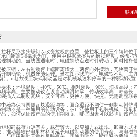
联系
绍
节拉杆叉形接头螺钉以改变拉板的位置，使拉板上的三个销轴位
支承面距离
5-8
毫米为宜。使用中根据摩擦片的磨损程度，经常拧
实现制动的。当线圈通电时，电磁铁绕点逆时针转动，同时推杆
簧被压缩，左右制动臂上端距离增大，两臂向外摆动，瓦块离开
离开制动轮，机器便能运转。当在图示状态时，电磁铁不动，主
运转。
n
电力液压块式制动器是对机械减速和停车的一种驱动装置
境要求：环境温度：
-40
℃，
50
℃。相对湿度，
90%
。海拔高度：
作频率高。主要摆动铰点设自动润滑轴承，传动效率高、寿命长
卡装插入式制动瓦块，安全可靠，更换方便、快捷。无需调整联
程中始终保持两侧瓦块退距均等，避免退距不均使一侧制动衬垫
磁制动器是一种通用的传动设备，被广泛使用于包装机械、印刷
产品，如何保证该产品的使用期限呢，哪些因素可以影响到该产
力矩和静载荷力矩有关，载荷较大、以突加方式出现、卸荷方式不
关，推动器较好电刷材料可延长电磁制动器的使用寿命。与电磁
长。与电磁制动器动作反映有关，即通电吸合、断电释放要短，