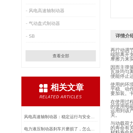
风电高速轴制动器
气动盘式制动器
详情介
SB
再拧动调
端部离开
查看全部
摩擦力来
因而主弹
瓦块均匀
便能停止
使用的环
相关文章
平稳、动
要加装。
RELATED ARTICLES
在使用过
的使用电
运用到该
关。
风电高速轴制动器：稳定运行与安全的保障
与动载荷
的寿命有
电力液压制动器刹车片磨损了，怎么办？
材料寿命