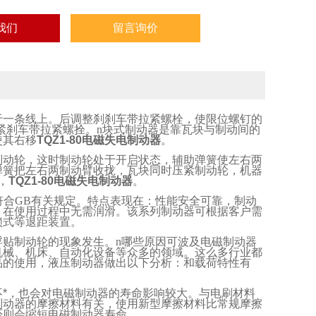
我们
留言询价
于一条线上。后调整刹刹车带拉紧螺栓，使限位螺钉的
紧刹车带拉紧螺拴。
n
块式制动器是靠瓦块与制动间的
使其右移
TQZ1-80电磁失电制动器
。
制动轮，这时制动轮处于开启状态，辅助弹簧使左右两
弹簧把左右两制动臂收拢，瓦块同时压紧制动轮，机器
，
TQZ1-80电磁失电制动器
。
符合
GB
有关规定。特点表现在：性能安全可靠，制动
，在使用过程中无需润滑。该系列制动器可根据客户需
锁式等退距装置。
浮贴制动轮的现象发生。
n
哪些原因可波及电磁制动器
机械、机床、自动化设备等众多的领域。这么多行业都
品的使用，液压制动器做出以下分析：和载荷特性有
*，也会对电磁制动器的寿命影响较大。与电刷材料
制动器的摩擦材料有关，使用新型摩擦材料比常规摩擦
否则会缩短电磁制动器寿命。