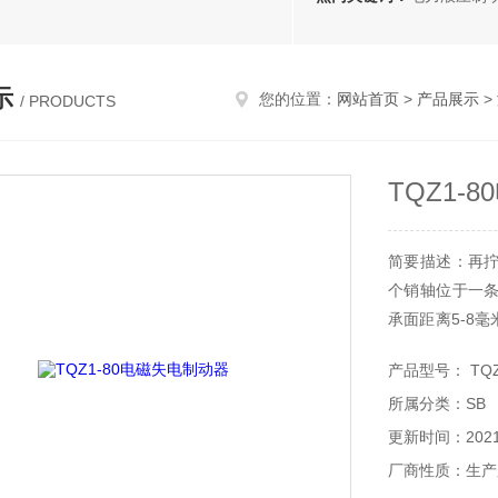
示
您的位置：
网站首页
>
产品展示
>
/ PRODUCTS
TQZ1-
简要描述：再
个销轴位于一
承面距离5-8
螺拴。n块式
产品型号： TQZ1
时，电磁铁绕点
所属分类：SB
更新时间：2021-
厂商性质：生产