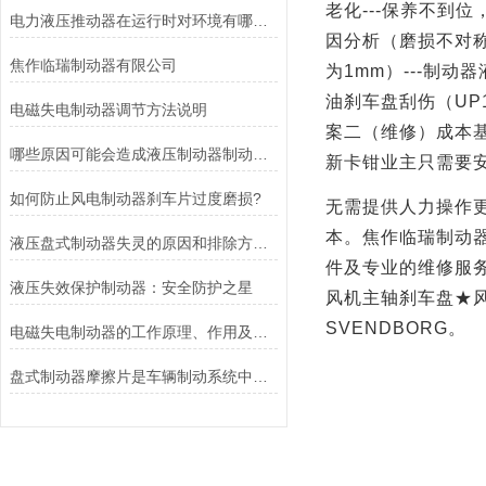
老化
---
保养不到位
电力液压推动器在运行时对环境有哪些要求？
因分析（磨损不对
焦作临瑞制动器有限公司
为
1mm
）
---
制动器
油刹车盘刮伤（
UP
电磁失电制动器调节方法说明
案二（维修）成本
哪些原因可能会造成液压制动器制动液泄漏？
新卡钳业主只需要
如何防止风电制动器刹车片过度磨损?
无需提供人力操作
本。焦作临瑞制动
液压盘式制动器失灵的原因和排除方法介绍
件及专业的维修服
液压失效保护制动器：安全防护之星
风机主轴刹车盘★
SVENDBORG
。
电磁失电制动器的工作原理、作用及特点讲解
盘式制动器摩擦片是车辆制动系统中不可或缺的组件