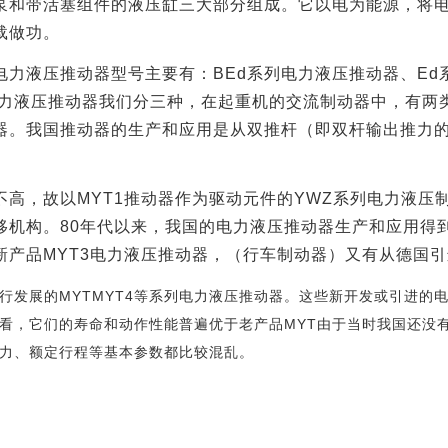
泵和带活塞组件的液压缸三大部分组成。它以电为能源，将
载做功。
电力液压推动器型号主要有：
BEd
系列电力液压推动器、
Ed
力液压推动器我们分三种，在起重机的交流制动器中，有两
器。我国推动器的生产和应用是从双推杆（即双杆输出推力的
不高，故以
MYT1
推动器作为驱动元件的
YWZ
系列电力液压
移机构。
80
年代以来，我国的电力液压推动器生产和应用得
新产品
MYT3
电力液压推动器，（行车制动器）又有从德国引
行发展的
MYTMYT4
等系列电力液压推动器。这些新开发或引进的电
看，它们的寿命和动作性能普遍优于老产品
MYT
由于当时我国还没
力、额定行程等基本参数都比较混乱。