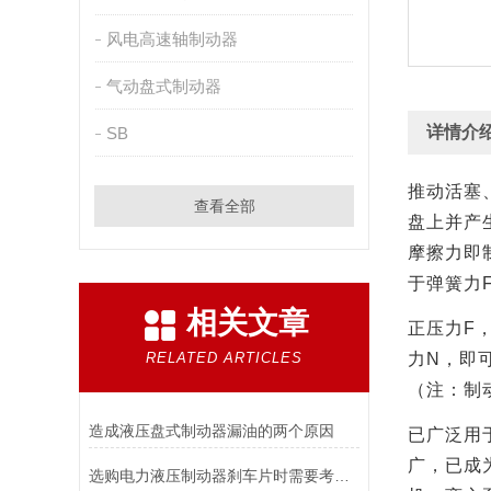
风电高速轴制动器
气动盘式制动器
详情介
SB
推动活塞
查看全部
盘上并产
摩擦力即
于弹簧力
相关文章
正压力
F
RELATED ARTICLES
力
N
，即
（注：制
造成液压盘式制动器漏油的两个原因
已广泛用
广，已成
选购电力液压制动器刹车片时需要考虑的问题有哪些？