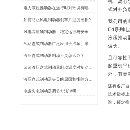
机、离心
电力液压推动器在运行时对环境有哪些要求？
式对外负
如何防止风电制动器刹车片过度磨损?
我公司的
Ed
系列电
风电高速轴制动器：稳定运行与安全的保障
液压推动
气动盘式制动器广泛应用于汽车、摩托车和自行车等交通工具中
偏长。
液压盘式制动器制动不灵怎么办？
且可靠性
起重机平
谈谈液压盘式制动器制动温度对制动性能的影响
外，有更
液压盘式制动器失灵的原因和排除方法介绍
还有各厂自
电磁失电制动器调节方法说明
技术指标上
谱，额定推