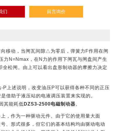
我们
留言询价
方向移动，当闸瓦间隙△为零后，弹簧力
F
作用在闸
压力
N=Nmax
，在
N
力的作用下闸瓦与闸盘间产生
即全松闸。由上可以看出盘形制动器的摩擦力决定
贴
-P
上述说明，改变油压
P
可以获得各种不同的正压
变是借助于液压站的电液调压装置来实现的。
因其能耗低
DZS3-2500电磁制动器
。
器上，作为一种驱动元件。由于它的使用量大面
型号、形式很多，但它们的基本结构均由驱动电动