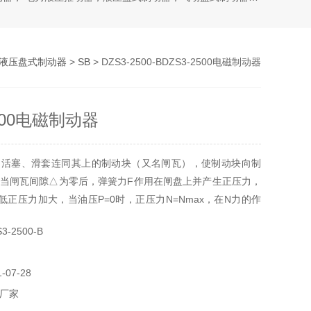
液压盘式制动器
>
SB
> DZS3-2500-BDZS3-2500电磁制动器
2500电磁制动器
动活塞、滑套连同其上的制动块（又名闸瓦），使制动块向制
当闸瓦间隙△为零后，弹簧力F作用在闸盘上并产生正压力，
低正压力加大，当油压P=0时，正压力N=Nmax，在N力的作
盘间产生摩擦力即制动力由上可以看出盘形制动器的摩擦力决
-2500-B
00电磁制动器
07-28
厂家