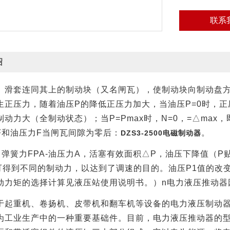
联系
绍
、滑套连同其上的制动块（又名闸瓦），使制动块向制动盘
生正压力，随着油压
P
的降低正压力加大，当油压
P=0
时，正
制动力大（全制动状态）；当
P=Pmax
时，
N=0
，
=
△
max
，
F
和油压力
F
当闸瓦间隙为零后：
。
DZS3-2500电磁制动器
，弹簧力
FPA-
油压力
A
，活塞有效面积△
P
，油压下降值（
P
可得到不同的制动力，以达到了调速的目的。油压
P1
值的改
动力矩的选择计算见液压站使用说明书。）
n
电力液压推动器
于起重机、卷扬机、皮带机和翻车机等设备的电力液压制动
为工业生产中的一种重要基础件。目前，电力液压推动器的