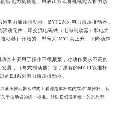
电能转化为机械能，用液压方式将机械能以推力形
系列电力液压推动器、
BYT1
系列电力液压推动器，
类驱动元件，即交流电磁铁（电磁制动器）和电力
推动器）开始的，型号为“
MYT
其上升、下降动作
制动器主要用于操作不很频繁，对动作要求不高的
到发展，（盘式制动器）除了原有的
MYT1
双推杆
进的
Ed
系列电力液压推动器。
力液压推动器从结构上看都是单杆式的或称“单推杆，从
有关于推动器的统一标准。所以它们没有统一的系列型