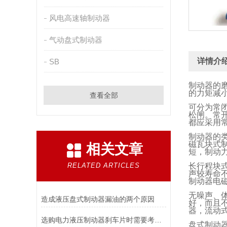
风电高速轴制动器
气动盘式制动器
详情介
SB
制动器的
的力矩减
查看全部
可分为常
松闸。常
都应采用
制动器的
磁瓦块式
相关文章
短，制动
RELATED ARTICLES
长行程块
声较寿命
制动器电
无噪声、
造成液压盘式制动器漏油的两个原因
好，而且
器，流动
选购电力液压制动器刹车片时需要考虑的问题有哪些？
盘式制动