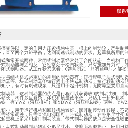
联系
绍
磨擦零件以一定的作用力压紧机构中某一根上的制动轮，产生制
小，直至两个力矩平衡，达到调速或制动的要求。起重机所用的
闭式和常开式两种。常闭式制动器经常处于合闸状态，当机构工
开式制动器与之相反，它经常处于松闸状态，只有施加外力时，
常闭式制动器。从工作状态来看，
0
选常闭式，只有通电时才能松
类型与结构桥式起重机的常用的制动器有：短行程电子块式制动
制动器等。块式制动器①短行程电子块式制动器：短行程制动器
力矩小，有时有剩磁现象，只适用于起升机构，无防爆型要用直
式制动器：这种制动器的优点是行程可以获得较
0
的制动力矩，制
不够长，构件多且复杂，体积和质量效率低，只适用于起升机构
磁铁，有
YWZ
（液压推杆）和
YDWZ
（液压电磁铁）两种。
YWZ
体积小，用于运行机构和回转机构较好。因其制停动作较慢，不
不需经常调整，只需直流电源即可。带式制动器：在外形尺寸受
0
式起重机上多采用这种制动装置。带式制动器的缺点是安全性较
器：盘式制动器制动转距外形尺寸小，磨擦面积磨损小，应用日