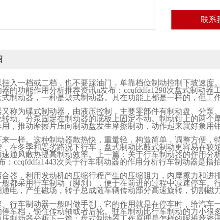
联系
绍
以挂入一档或二档，也不要踩油门，单靠档位制动控制下坡速度
动器的功能作用分析推荐资讯
n
发布：
ccqfddfa1298
次盘式制动器
盘式制动器，一种是鼓式制动器。其在功能上都是一样的，但工
器又称为碟式制动器，由液压控制，主要零部件有制动盘、分泵
轮转动。分泵固定在制动器的底板上固定不动。制动钳上的两个
作用，推动摩擦片压向制动盘发生摩擦制动，动作起来就好象用
下来一样。这种制动器散热快，重量轻，构造简单，调整方便，
袭，在冬季和恶劣路况下行车，盘式制动比鼓式制动更容易在较
加速通风散热提高制动效率。上一篇：关于行车制动器的作用分
布：
ccqfddfa1443
次关于行车制动器的作用分析行车制动器是指
离合器，利用发动机的压缩行程产生的压缩阻力，内摩擦力和进
一般都采用行车制动（脚刹），便于在前进的过程中减速停车。
圈通电，产生磁场，转子总成随车辆传动部分高速旋转，切割磁
速。行车制动器一般叫做手刹，它的作用就是在停车时，给汽车
的停车档，锁住传动轴或者后轮。驻车制动比行车制动的力小很
液压制动器分析下一篇：盘式制动器工作原理是怎样的呢推荐资