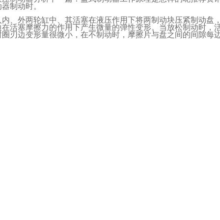
动器制动时。
入内、外两轮缸中、其活塞在液压作用下将两制动块压紧制动盘
边在活塞摩擦力的作用下产生微量的弹性变形。当放松制动时，
封圈刃边变形量很微小，在不制动时，摩擦片与盘之间的间隙每