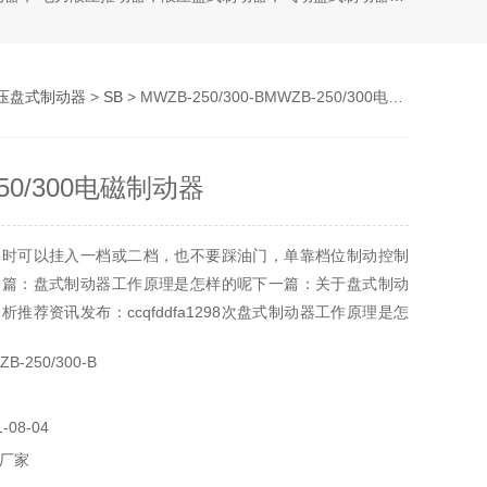
压盘式制动器
>
SB
> MWZB-250/300-BMWZB-250/300电磁制动器
250/300电磁制动器
坡时可以挂入一档或二档，也不要踩油门，单靠档位制动控制
一篇：盘式制动器工作原理是怎样的呢下一篇：关于盘式制动
推荐资讯发布：ccqfddfa1298次盘式制动器工作原理是怎
们市面上的制动器主要有两种一种是盘式制动器，一种是鼓式
-250/300-B
50/300电磁制动器。
08-04
厂家