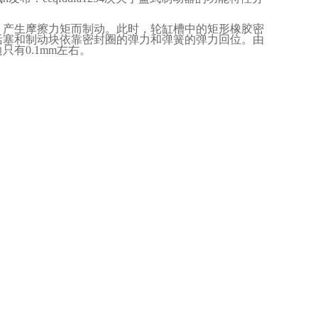
，产生摩擦力矩而制动。此时，轮缸槽中的矩形橡胶密
活塞和制动块依靠密封圈的弹力和弹簧的弹力回位。由
边只有
0.1mm
左右。