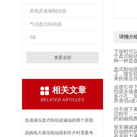
风电高速轴制动器
气动盘式制动器
详情介
SB
下坡时可
于盘式制
查看全部
种一种是
盘式制动
上，随车
来的液压
迫使它停
相关文章
怕泥水侵
多小孔，
RELATED ARTICLES
荐资讯
n
发
但不踏下
过程中，
的励磁线
造成液压盘式制动器漏油的两个原因
使车辆减
自动档中
选购电力液压制动器刹车片时需要考虑的问题有哪些？
有关电力