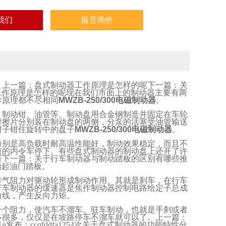
我们
留言询价
。上一篇：盘式制动器工作原理是怎样的呢下一篇：关
工作原理是怎样的呢现在我们市面上的制动器主要有两
作原理都不尽相同
MWZB-250/300电磁制动器
。
、制动钳、油管等。制动盘用合金钢制造并固定在车轮
摩擦片分别装在制动盘的两侧，分泵的活塞受油管输送
钳子钳住旋转中的盘子
MWZB-250/300电磁制动器
。
特别是高负载时耐高温性能好，制动效果稳定，而且不
短的内令车停下。有些盘式制动器的制动盘上还开了许
析下一篇：关于行车制动器与制动踏板的区别有哪些推
抬起油门踏板。
排气阻力对驱动轮形成制动作用。其就是刹车，在行车
行车制动器的缓速器是焦作制动器控制电路给定子总成
力线，产生反向力矩。
一个阻力，使汽车不溜车。驻车制动，也就是手刹或者
多很多，仅仅是在坡路停车不溜车就可以了。上一篇：
讯
n
发布：
ccqfddfa1254
次关于盘式制动器的功能特性分