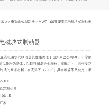
展示
> >
电磁盘式制动器
> MWZ-100节能直流电磁块式制动器
电磁块式制动器
直流电磁块式制动器其性能类似于国外米巴公司MD550摩擦
80是以铜粉为基体，以特种耐磨合金颗粒为摩擦组元，焦作制动
制成的摩擦材料，在高温下（700℃）具有摩擦系数稳定，磨
盘损伤小，易安装，使用安全等特点，可满足风力发电机、高
-100
械的重载高速制动要求.目前国内外已大量使用。以下是我司
盘式制动器
能指标。
06-15
厂家