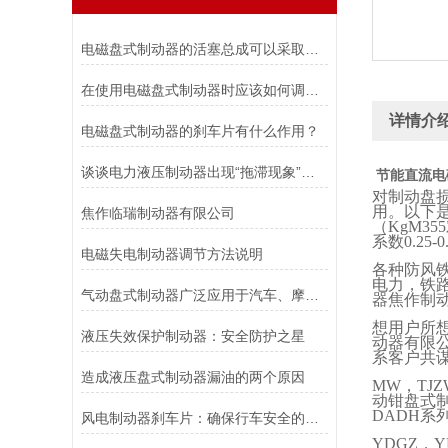
电磁盘式制动器的活塞总成可以采取哪些方法测量？
在使用电磁盘式制动器时应该如何调整张力?
详情介
电磁盘式制动器的刹车片有什么作用？
谈谈电力液压制动器出现“拖滞现象”的原因及解决方法
节能直流电
对制动盘
用。以下
焦作临瑞制动器有限公司
（
KgM355
系数
0.25-0
电磁失电制动器调节方法说明
各种防风
电力，铁
气动盘式制动器广泛应用于汽车、摩托车和自行车等交通工具中
器焦作制
想用户所
液压失效保护制动器：安全防护之星
动器有限
系客户共
造成液压盘式制动器漏油的两个原因
MW
，
TJ
动钳盘式
DADH
系
风电制动器刹车片：确保行车安全的重要组件
YDGZ
，
Y