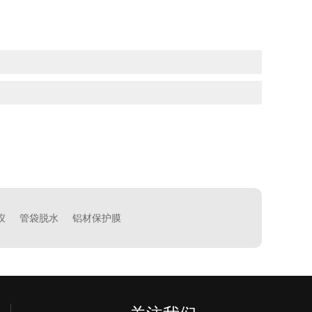
仪
管袋脱水
铝材保护膜