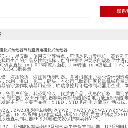
联系
绍
磁块式制动器
节能直流电磁块式制动器
损伤小，易安装，使用安全等特点，可满足风力发电机、高速列
是我司生产的产品及性能指标，也可根据客户要求的规格尺寸进
对偶盘直径（
m
）
0.78
摩擦片面积（
mm
转速（
rpm
线速度（
m/s
）
.40.15-0.3
磨损量
铁锲，液压轮边，液压顶轨制动器。并可根据用户要求设计制造
路，水利，港口，化工，码头。本公司已取得国家起重机械质量
动器省守焦作制动器用企业，临瑞摩擦片守焦作制动器用企业。
想，急用户所急。我公司将以，优质的产品，优惠的价格，周到
公司
|
制动器厂家
|
焦作制动器制动器
|
制动器价格
|
电力液压制动器
|
谋发展本公司主要产品有：
YTED
，
YTD.
系列电力液压推动器
JZ
ZWZA
，
ZWZ3
系列电磁制动器
YWZ
，
YWZYWZYWZYWZYWZ
制动器。
DCPZ
系列电磁钳盘式制动器
YPZ
系列臂盘式制动器
SBD
列液压直动制动器
SE
系列电磁失效保护制动器
YFX
。
LBZ
，系列防风制动器
SP
系列气动失效保护制动器，
DP
系列电