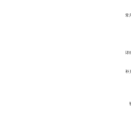
常
详
补