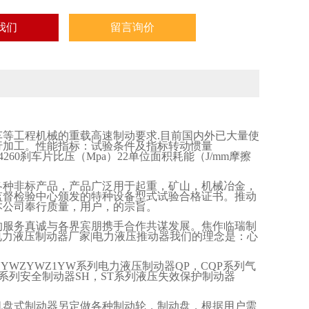
我们
留言询价
车等工程机械的重载高速制动要求
.
目前国内外已大量使
行加工。性能指标：试验条件及指标转动惯量
4260
刹车片比压（
Mpa
）
22
单位面积耗能（
J/mm
摩擦
各种非标产品，产品广泛用于起重，矿山，机械冶金，
监督检验中心颁发的特种设备型式试验合格证书。推动
本公司奉行质量，用户，的宗旨。
的服务真诚与各界宾朋携手合作共谋发展。焦作临瑞制
电力液压制动器厂家
|
电力液压推动器我们的理念是：心
。
1YWZYWZ1YW
系列电力液压制动器
QP
，
CQP
系列气
系列安全制动器
SH
，
ST
系列液压失效保护制动器
机盘式制动器另定做各种制动轮，制动盘，根据用户需