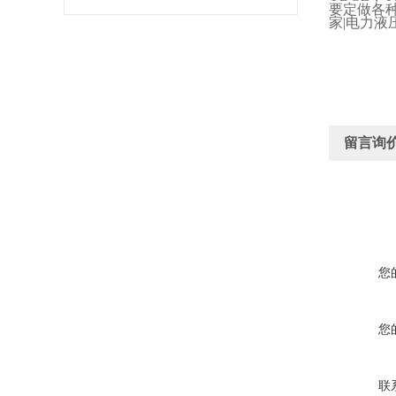
要定做各
家
|
电力液
留言询
您
您
联