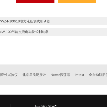
YWZ4-100/18电力液压块式制动器
MW-100节能交流电磁块式制动器
顺应性试验仪
北京里氏硬度计
Netter振荡器
Imtakt
全自动脂肪