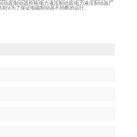
制动器
|
制动器价格
|
电力液压制动器
|
电力液压制动器厂
法则
\n
为了保证电磁制动器不间断的运行。