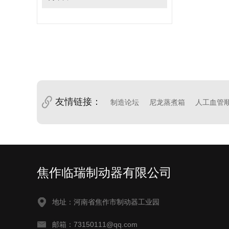
友情链接：
制造论坛
尼龙蒸煮箱
人工血管
焦作临瑞制动器有限公司
地址：河南省焦作市制动器工业园
邮箱：73150111@qq.com