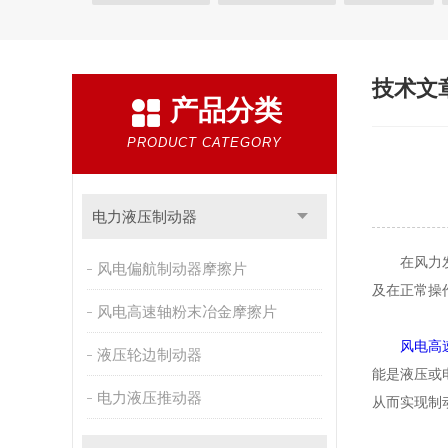
驱动装置
风电高速轴刹车片
风电偏航制动器
液压站
气动制动器
安全制动器
防风制动器
技术文
产品分类
矿用提升机制动系统
刹车片
PRODUCT CATEGORY
电力液压制动器
在风力发电
风电偏航制动器摩擦片
及在正常操
风电高速轴粉末冶金摩擦片
风电高
液压轮边制动器
能是液压或
电力液压推动器
从而实现制