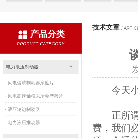
驱动装置
风电高速轴刹车片
风电偏航制动器
液压推动
液压站
气动制动器
安全制动器
防风制动器
石油机
技术文章
/ ARTIC
产品分类
矿用提升机制动系统
刹车片
PRODUCT CATEGORY
电力液压制动器
风电偏航制动器摩擦片
今天小
风电高速轴粉末冶金摩擦片
液压轮边制动器
正所谓“
电力液压推动器
费，我们