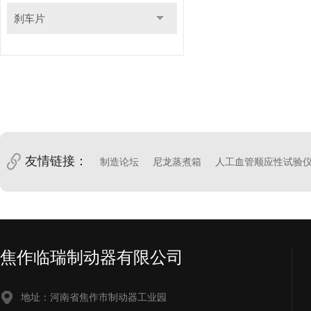
刹车片
友情链接：
制造论坛
尼龙蒸煮箱
人工血管顺应性试验
焦作临瑞制动器有限公司
地址：河南省焦作市制动器工业园