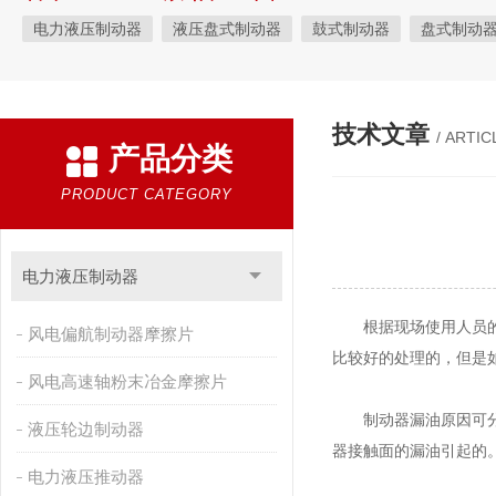
电力液压制动器
液压盘式制动器
鼓式制动器
盘式制动
驱动装置
风电高速轴刹车片
风电偏航制动器
液压推动
液压站
气动制动器
安全制动器
防风制动器
石油机
技术文章
/ ARTIC
产品分类
矿用提升机制动系统
刹车片
PRODUCT CATEGORY
电力液压制动器
根据现场使用人员的
风电偏航制动器摩擦片
比较好的处理的，但是
风电高速轴粉末冶金摩擦片
制动器漏油原因可分为
液压轮边制动器
器接触面的漏油引起的
电力液压推动器