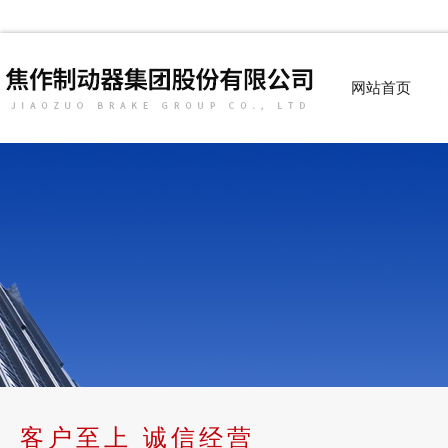
网站首页
客户至上 诚信经营