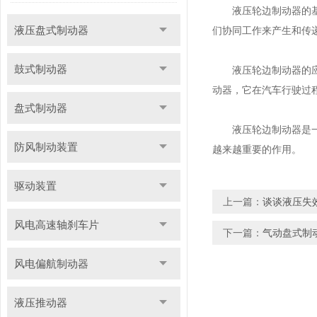
液压轮边制动器的基本
液压盘式制动器
们协同工作来产生和传
鼓式制动器
液压轮边制动器的应用
动器，它在汽车行驶过
盘式制动器
液压轮边制动器是一种
防风制动装置
越来越重要的作用。
驱动装置
上一篇：
谈谈液压失
风电高速轴刹车片
下一篇：
气动盘式制
风电偏航制动器
液压推动器