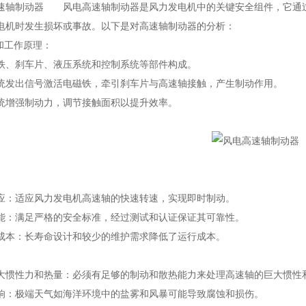
制动器 风电高速轴制动器是风力发电机中的关键安全组件，它通过
电机时发生损坏或事故。以下是对高速轴制动器的分析：
工作原理：
刹车片、液压系统和控制系统等部件构成。
出信号激活电磁铁，牵引刹车片与高速轴接触，产生制动作用。
增强制动力，调节接触面积以提升效率。
：
适应风力发电机高速轴的快速转速，实现即时制动。
满足严格的安全标准，经过测试和认证保证其可靠性。
：长寿命设计和较少的维护需求降低了运行成本。
：
性力和热量：必须有足够的制动和散热能力来处理高速轴的巨大惯性
极端天气如海洋环境中的盐雾和风暴可能导致腐蚀和损伤。