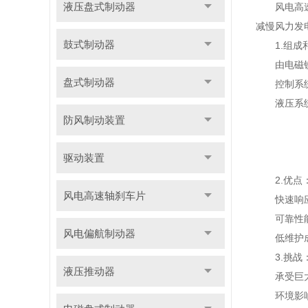
液压盘式制动器
风电高速轴
减慢风力发
鼓式制动器
1.组成和
由电磁铁、
盘式制动器
控制系统发
液压系统
防风制动装置
驱动装置
2.优点
风电高速轴刹车片
快速响应：
可靠性能：
风电偏航制动器
低维护成本
3.挑战
液压推动器
承受巨大惯
环境影响：