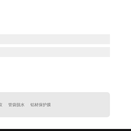
仪
管袋脱水
铝材保护膜