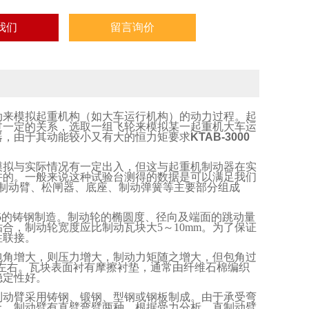
我们
留言询价
动来模拟起重机构（如大车运行机构）的动力过程。起
过一定的关系，选取一组飞轮来模拟某一起重机大车运
器，由于其动能较小又有大的恒力矩要求
KTAB-3000
模拟与实际情况有一定出入，但这与起重机制动器在实
许的。一般来说这种试验台测得的数据是可以满足我们
制动臂、松闸器、底座、制动弹簧等主要部分组成
5
的铸钢制造。制动轮的椭圆度、径向及端面的跳动量
贴合，制动轮宽度应比制动瓦块大
5
～
10mm
。为了保证
性联接。
包角增大，则压力增大，制动力矩随之增大，但包角过
°左右。瓦块表面衬有摩擦衬垫，通常由纤维石棉编织
稳定性好。
制动臂采用铸钢、锻钢、型钢或钢板制成。由于承受弯
上，制动臂有直臂弯臂两种。根据受力分析，直制动臂