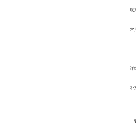
联
常
详
补