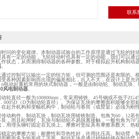
联系
绍
随时问的变化规律。本制动器试验台的工作原理是通过飞轮的转
时具有一定的动能，飞轮转动时也具有一定的动能，我们可以通
工作状态，从而测得制动器的各种参数。对于模拟起升机构制动
器
。
机通过控制可以输出一定的恒力矩，但可测的范围还是有限的。
因受各种因素影响而出现的偏差相比，出入不大，在设计上是允
。
n
电动起重机常用的块式制动器，一般是由制动轮、制动瓦块、
000风电制动器
。
制动轮直径一般为
100800mm
，常采用铸铁、
45
号钢或不低于
ZG4
．
0005D
（
D
为制动轮直径）。为保证瓦块的摩擦面积能够全部
，在起升机构和变幅机构中，制动轮与卷筒（或臂架）必须为刚
擦传动构件。制动瓦块，制动瓦块用铸铁制造。包角为
60
，
12
若
不良，而且松闸时，瓦块与制动轮不易脱离接触，一般包角为
70
成，用埋头铆钉固定在瓦块上。摩擦衬垫应具有摩擦系数大．热
而稳定的摩擦力矩；耐磨性和导热性好，许用比压高。制动臂，
因而断面多为矩形或工字形。制动瓦块是通过销轴铰接在制动臂