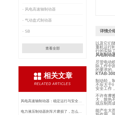
风电高速轴制动器
气动盘式制动器
详情介
SB
以及它们
重机运行
查看全部
行的实际
风电制动
尽管电动
际工作中
的要求的
KTAB-3
相关文章
制动轮，
RELATED ARTICLES
不应大于
0
安全工作
不许有摩
大，散热
风电高速轴制动器：稳定运行与安全的保障
或压制而
能产生大
电力液压制动器刹车片磨损了，怎么办？
矩作用，