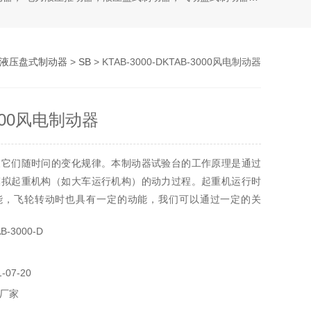
液压盘式制动器
>
SB
> KTAB-3000-DKTAB-3000风电制动器
3000风电制动器
及它们随时问的变化规律。本制动器试验台的工作原理是通过
模拟起重机构（如大车运行机构）的动力过程。起重机运行时
能，飞轮转动时也具有一定的动能，我们可以通过一定的关
飞轮来模拟某一起重机大车运行的实际工作状态，从而测得制
-3000-D
数。对于模拟起升机构制动器，由于其动能较小又有大的恒力
000风电制动器
07-20
厂家