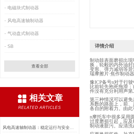
电磁块式制动器
风电高速轴制动器
气动盘式制动器
详情介绍
SB
制动鼓表面磨损出现
换，轮毅的内外油封
查看全部
变形、弹力减弱等异
瑞摩擦片·焦作制动
豫
ICP
备号
n
对于行驶
比前轮先抱死拖滑；
件没有充分利用声第
相关文章
第三种情况可以避免
系数的路面上，前、
RELATED ARTICLES
各自的附着力。由此
n
摩托车中很多采用
过度磨损引起，应及
制动液脏污。应清洗
风电高速轴制动器：稳定运行与安全的保障