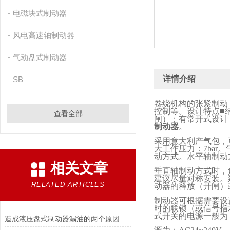
电磁块式制动器
风电高速轴制动器
气动盘式制动器
详情介绍
SB
卷绕机构的张紧制动
控制等。设计特点■
查看全部
闸）；有常开式设计
制动器
。
采用意大利产气包，
大工作压力：
7bar
。
动方式。水平轴制动
相关文章
垂直轴制动方式时，
建议尽量对称安装。
RELATED ARTICLES
动器的释放（开闸）
制动器可根据需要设
时的联锁（或信号指
式开关的电源一般为
造成液压盘式制动器漏油的两个原因