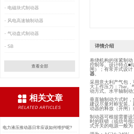
电磁块式制动器
风电高速轴制动器
气动盘式制动器
详情介绍
SB
卷绕机构的张紧制动
控制等。设计特点■
查看全部
闸）；有常开式设计
器
。
采用意大利产气包，
大工作压力：
7bar
。
动方式。水平轴制动
相关文章
垂直轴制动方式时，
建议尽量对称安装。
RELATED ARTICLES
动器的释放（开闸）
制动器可根据需要设
时的联锁（或信号指
式开关的电源一般为
电力液压推动器日常应该如何维护呢?