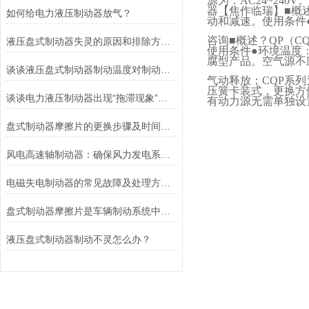
源为：
AC24~240V
。
器【焦作临瑞】■概
如何给电力液压制动器放气？
动和减速。使用条件
咨询■概述？
QP
（
C
液压盘式制动器失灵的原因和排除方法介绍
使用条件●环境温度
腐型产品。空气源不
谈谈液压盘式制动器制动温度对制动性能的影响
气动释放；
CQP
系列
压簧卡装式，更换方
谈谈电力液压制动器出现“拖滞现象”的原因及解决方法
有动力源无需单独设
盘式制动器摩擦片的更换步骤及时间说明
风电高速轴制动器：确保风力发电系统的安全运行
电磁失电制动器的常见故障及处理方法讲解
盘式制动器摩擦片是车辆制动系统中不可或缺的组件
液压盘式制动器制动不灵怎么办？