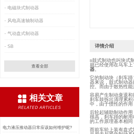
电磁块式制动器
风电高速轴制动器
气动盘式制动器
详情介绍
SB
n
鼓式制动也叫块式
就已经使用在马车上
查看全部
器
。
它的制动块（刹车蹄
器来说，鼓式制动器
控。而由于散热性能
容易产生制动衰退和
相关文章
刹车鼓拆出清理累积
中，由于惯性的作用
RELATED ARTICLES
后轮起辅助制动作用
很高，刹车蹄的耐用
的工作原理基本相同
电力液压推动器日常应该如何维护呢?
而前车轮上装有盘式