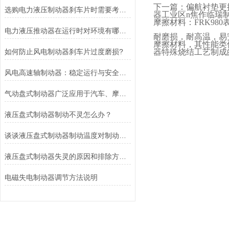
下一篇：偏航衬垫更
选购电力液压制动器刹车片时需要考虑的问题有哪些？
器工业区
n
焦作临瑞
摩擦材料：
FRK980
电力液压推动器在运行时对环境有哪些要求？
耐磨损，耐高温，易
摩擦材料，其性能类
如何防止风电制动器刹车片过度磨损?
器特殊烧结工艺制成
风电高速轴制动器：稳定运行与安全的保障
气动盘式制动器广泛应用于汽车、摩托车和自行车等交通工具中
液压盘式制动器制动不灵怎么办？
谈谈液压盘式制动器制动温度对制动性能的影响
液压盘式制动器失灵的原因和排除方法介绍
电磁失电制动器调节方法说明