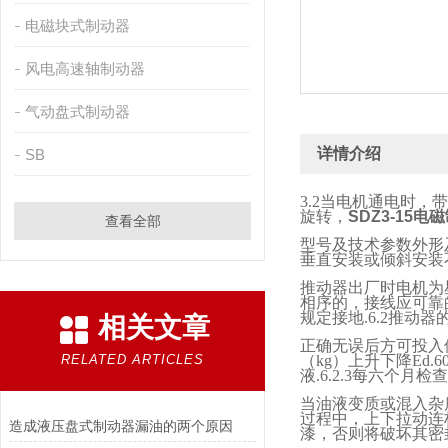
电磁块式制动器
风电高速轴制动器
气动盘式制动器
详情介绍
SB
3.2
当电机通电时，带
旋转，
SDZ3-15电
查看全部
型号及技术参数外形
垂直安装或倾斜安装
推动器出厂时电机为
相序的，接线应可靠
规定接地
.6.2
推动器
相关文章
正确无误后方可投入
RELATED ARTICLES
（
kg
）上升下降
Ed.6
液
.6.2.3
每六个月检查
当油液变质或混入杂
过程中，上下拉动连
造成液压盘式制动器漏油的两个原因
漆，否则将破坏其密