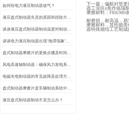
下一篇：偏航衬垫更
如何给电力液压制动器放气？
器工业区
n
焦作临瑞
摩擦材料：
FRK980
液压盘式制动器失灵的原因和排除方法介绍
耐磨损，耐高温，易
摩擦材料，其性能类
谈谈液压盘式制动器制动温度对制动性能的影响
器特殊烧结工艺制成
谈谈电力液压制动器出现“拖滞现象”的原因及解决方法
盘式制动器摩擦片的更换步骤及时间说明
风电高速轴制动器：确保风力发电系统的安全运行
电磁失电制动器的常见故障及处理方法讲解
盘式制动器摩擦片是车辆制动系统中不可或缺的组件
液压盘式制动器制动不灵怎么办？