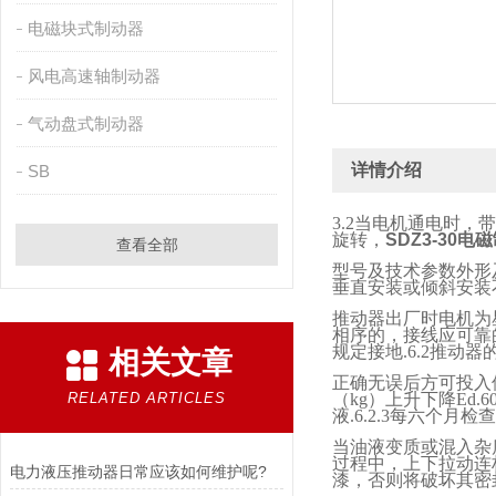
电磁块式制动器
风电高速轴制动器
气动盘式制动器
详情介绍
SB
3.2
当电机通电时，带
旋转，
SDZ3-30电
查看全部
型号及技术参数外形
垂直安装或倾斜安装
推动器出厂时电机为
相序的，接线应可靠
规定接地
.6.2
推动器
相关文章
正确无误后方可投入
RELATED ARTICLES
（
kg
）上升下降
Ed.6
液
.6.2.3
每六个月检查
当油液变质或混入杂
过程中，上下拉动连
电力液压推动器日常应该如何维护呢?
漆，否则将破坏其密