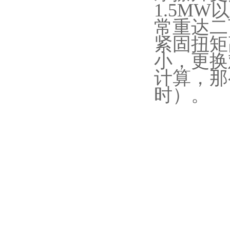
1.5MW
以
常重达二
紧固扭矩
小，更换
计算，那
时）。