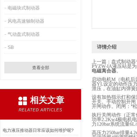
电磁块式制动器
风电高速轴制动器
气动盘式制动器
详情介绍
SB
上一篇：盘式制动
PYZW-IA
液压站是为
查看全部
电磁离合器
。
启动电机
M
（电机后
器
YL
设定的动作压
泄压，在油缸内弹簧
设有加热指示灯和保
相关文章
开关。手动控制开闸
开闸动作。闭闸：*
RELATED ARTICLES
执行关闸动作（正常
功率
2.2Kw4
极电机电
力
120bar
系统流量
6L/
电力液压推动器日常应该如何维护呢?
高压力
250bar
排量
4.2