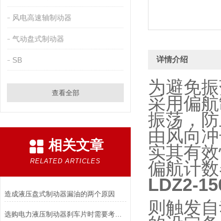
风电高速轴制动器
气动盘式制动器
详情介绍
SB
为避免振
查看全部
采用偏航
振荡，防
由风向冲
相关文章
实其有效
RELATED ARTICLES
偏航计数
LDZ2-
造成液压盘式制动器漏油的两个原因
则触发自
选购电力液压制动器刹车片时需要考虑的问题有哪些？