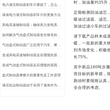
时，加油量约
35
升
电力液压制动器刹车片磨损了，怎么办？
定期检测回油滤芯
谈谈电力液压制动器刹车片的更换方法
吸油过滤器、滤芯
风电高速轴制动器：确保风力发电系统的安全运行
加油过滤小车的过
如何解决气动盘式制动器发生噪音的故障？
请下载产品样本或
暖，一批新的重大
气动盘式制动器广泛应用于汽车、摩托车和自行车等交通工具中
到市场变化，积极
造成风电高速轴制动器反应缓慢的原因有哪些？
长
75%
。
造成气动盘式制动器反应缓慢的原因有哪些？
其中新品
160
吨步履
营目标的新举措，
盘式制动器摩擦片的重要性及工作原理
跑动时要细致认真
液压轮边制动器由于采用了液体作为传递力量的介质其具有良好的温度稳定性和抗磨损性能
全合理的考虑。