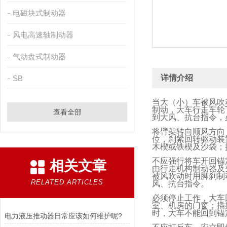
电磁块式制动器
风电高速轴制动器
气动盘式制动器
详情介绍
SB
当大（小）车被风吹
制动，大车行走车轮
查看全部
到大风、抗台指令，
将臂架转向顺风方向
位，刹紧回转驱动装
木楔或铁楔及沙袋；
不应强行将车开回锚
相关文章
由行走机构制动器及
被风吹动时用脚刹制
RELATED ARTICLES
风、抗台指令。
必须停止工作，大车
室、机房的门窗；插
时，大车不能回到锚
电力液压推动器日常应该如何维护呢?