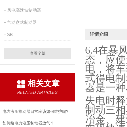
风电高速轴制动器
气动盘式制动器
详情介绍
SB
6.4
在暴
查看全部
态，应使
电，将车
式得电制
相关文章
器是一种
RELATED ARTICLES
失电时释
制动三相
电力液压推动器日常应该如何维护呢?
冶金、建
如何给电力液压制动器放气？