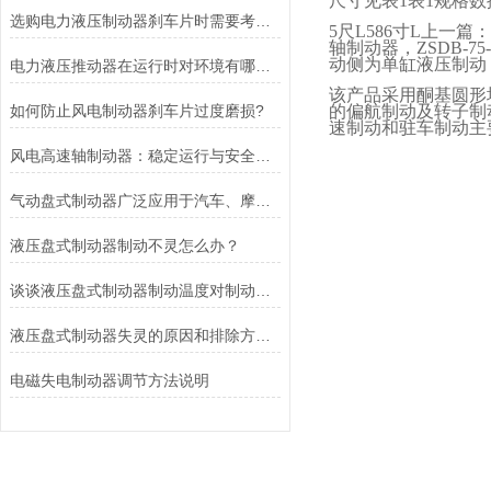
尺寸见表
1
表
1
规格数
选购电力液压制动器刹车片时需要考虑的问题有哪些？
5
尺
L586
寸
L
上一篇：
轴制动器，
ZSDB-75
动侧为单缸液压制动
电力液压推动器在运行时对环境有哪些要求？
该产品采用酮基圆形
如何防止风电制动器刹车片过度磨损?
的偏航制动及转子制
速制动和驻车制动主
风电高速轴制动器：稳定运行与安全的保障
气动盘式制动器广泛应用于汽车、摩托车和自行车等交通工具中
液压盘式制动器制动不灵怎么办？
谈谈液压盘式制动器制动温度对制动性能的影响
液压盘式制动器失灵的原因和排除方法介绍
电磁失电制动器调节方法说明