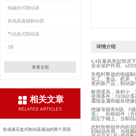
电磁块式制动器
风电高速轴制动器
气动盘式制动器
详情介绍
SB
6.4
在暴风突起情况下
安全保护作用。
nDD
查看全部
失电时释放的电磁制
化工、食品、机床、
发的新产品，制动器
耐用度高，体积小，
使用条件：
DDMZ
系
相关文章
腐蚀金属和破坏绝缘
RELATED ARTICLES
绝缘等级有
B
级、
F
级
等）、衔铁组件（含
固定于轴上。当制动
此时衔铁组件内的花
造成液压盘式制动器漏油的两个原因
到制动作用。当线圈