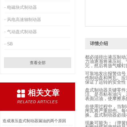
电磁块式制动器
风电高速轴制动器
气动盘式制动器
详情介绍
SB
都必须排出液压制动
力油逐渐将液压站、
查看全部
完，然后将放气螺钉
可靠地发出报警信号
伤制动盘和闸瓦。应
保证了运转的安全性
盘式制动器关键零件
相关文章
洁、是否粘有油污，
表面沾油，使摩擦系
RELATED ARTICLES
在使用过程中，当制
闸瓦将严重损伤。每
换。盘式制动器必须
造成液压盘式制动器漏油的两个原因
现象可能为：（弹簧