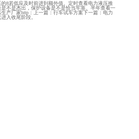
压的
8
若低应及时前进到额外值。定时查看电力液压推
缘是不是杰出，保护设备是不是恰当牢靠。半年查看一
器生产厂家
http
：上一篇：行车试车方案下一篇：电力
已进入收尾阶段。