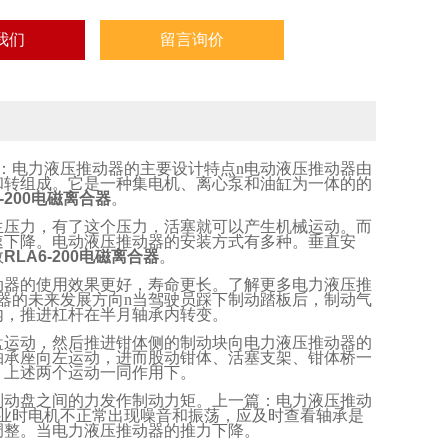
我们
留言询价
：电力液压推动器的主要设计特点
n
电动液压推动器由
和转组成。它是一种集电机、离心泵和油缸为一体的的
6-200电磁离合器
。
生压力，有了这个压力，活塞就可以产生机械运动。而
速下降。电动液压推动器的安装方式有多种。垂直安
数
RLA6-200电磁离合器
。
动器的使用效果更好，寿命更长。了解更多电力液压推
器的未来发展方向
n
当驾驶员踩下制动踏板后，制动气
内，推进杠杆在半月轴承内转变。
盘运动，然后推进钳体侧的制动块向电力液压推动器的
轴承座向左运动，进而股动钳体、活塞支架、钳体桥一
。上述两个运动一同作用下。
制动盘之间的力发作制动力矩。上一篇：电力液压推动
业时电机不正常出现噪音和振荡，应及时查看轴承是
调整。当电力液压推动器的推力下降。