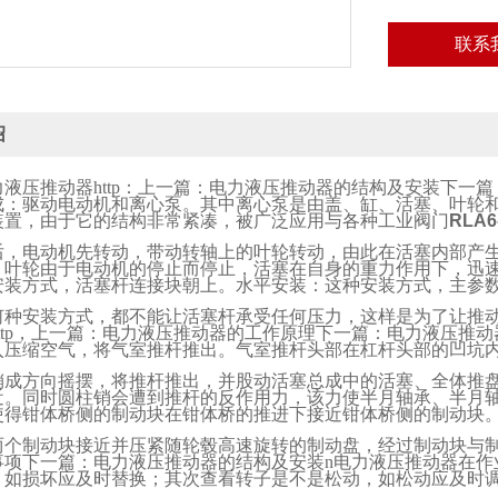
联系
绍
力液压推动器
http
：上一篇：电力液压推动器的结构及安装下一篇
成：驱动电动机和离心泵。其中离心泵是由盖、缸、活塞、叶轮
装置，由于它的结构非常紧凑，被广泛应用与各种工业阀门
RLA
后，电动机先转动，带动转轴上的叶轮转动，由此在活塞内部产
，叶轮由于电动机的停止而停止，活塞在自身的重力作用下，迅
安装方式，活塞杆连接块朝上。水平安装：这种安装方式，主参
何种安装方式，都不能让活塞杆承受任何压力，这样是为了让推
tp
，上一篇：电力液压推动器的工作原理下一篇：电力液压推动
入压缩空气，将气室推杆推出。气室推杆头部在杠杆头部的凹坑
销成方向摇摆，将推杆推出，并股动活塞总成中的活塞、全体推
近。同时圆柱销会遭到推杆的反作用力，该力使半月轴承、半月
使得钳体桥侧的制动块在钳体桥的推进下接近钳体桥侧的制动块
两个制动块接近并压紧随轮毂高速旋转的制动盘，经过制动块与
事项下一篇：电力液压推动器的结构及安装
n
电力液压推动器在作
，如损坏应及时替换；其次查看转子是不是松动，如松动应及时