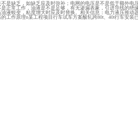
是不是缺乏，如缺乏应及时弥补；电网的电压是不是低于额外电
不是正常工作，油液是不是足够，有无渗漏表象，引进导线的绝
当油液蜕变，粘度增大时应及时替换。相关信息：电力液压推动
器的工作原理
n
某工程项目行车试车方案酸轧跨
80t
、
40t
行车安装