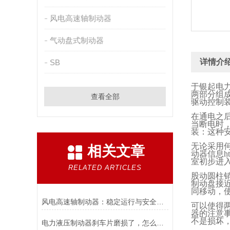
风电高速轴制动器
气动盘式制动器
详情介
SB
于银起电
两部分组
查看全部
驱动控制
在通电之
当断电时
装：这种
无论采用
相关文章
动器信息
ht
室初步进
RELATED ARTICLES
股动圆柱
制动盘接
同移动，
风电高速轴制动器：稳定运行与安全的保障
可以使得
器的注意
不是损坏
电力液压制动器刹车片磨损了，怎么办？