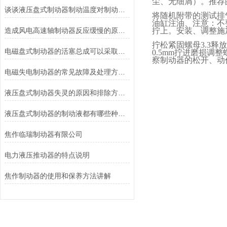
尘、无细屑）。推荐
谈谈液压盘式制动器制动温度对制动性能的影响
将随机附带的测试排
油缸注油、注意：不
造成风电高速轴制动器反应缓慢的原因有哪些？
拧上。安装、调整施
拧松紧固螺母
3.3
释放
电磁盘式制动器的活塞总成可以采取哪些方法测量？
0.5mm
拧进磨损调整
察制动器的松开、动
电磁失电制动器的常见故障及处理方法讲解
液压盘式制动器失灵的原因和排除方法介绍
液压盘式制动器的制动液都有哪些种类？
焦作临瑞制动器有限公司
电力液压推动器的特点说明
焦作制动器的使用和保养方法讲解