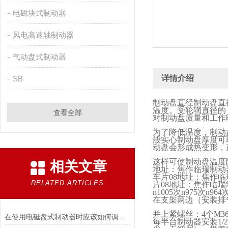
电磁块式制动器
风电高速轴制动器
气动盘式制动器
详情介绍
SB
制动盘直径制动盘直
温度。受轮辋直径的
查看全部
对制动盘质量和工作
为了降低温度，制动
般实心制动盘厚度可
动盘会形成热变形，
这样可使制动盘温度
相关文章
地址：焦作临瑞制动
车片
08
地址：焦作临
RELATED ARTICLES
片
08
地址：焦作临瑞
n1005
次
n975
次
n964
在支架两边（安装排
并上紧螺丝：
4
个
M3
在使用电磁盘式制动器时应该如何调整张力?
每半台制动器安装
1/2