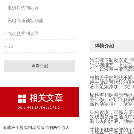
电磁块式制动器
风电高速轴制动器
气动盘式制动器
详情介绍
SB
汽车液压制动器定期
行定期维护，下面就
查看全部
泵）贮液室中液面高
根据盖子的型状不同
用手旋出带螺纹的塑
液不足须添加。添加
应检查和调整制动器
相关文章
业维修。
n
液压电磁
液推活塞推杆，活塞
RELATED ARTICLES
结构紧凑，维修方便
铁线圈是浸在油液中
漏出去的油液。动铁
造成液压盘式制动器漏油的两个原因
才被下缸体底部的顶