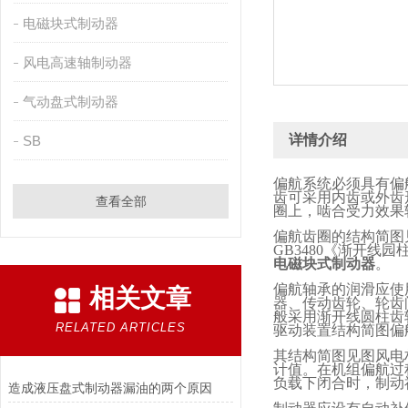
电磁块式制动器
风电高速轴制动器
气动盘式制动器
详情介绍
SB
偏航系统必须具有偏
齿可采用内齿或外齿
查看全部
圈上，啮合受力效果
偏航齿圈的结构简图
GB3480
《渐开线园
电磁块式制动器
。
偏航轴承的润滑应使
相关文章
器、传动齿轮、轮齿
般采用渐开线圆柱齿
RELATED ARTICLES
驱动装置结构简图偏
其结构简图见图风电
计值。在机组偏航过
负载下闭合时，制动
造成液压盘式制动器漏油的两个原因