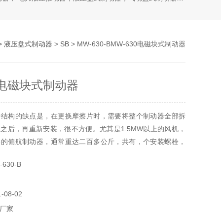
>
液压盘式制动器
>
SB
> MW-630-BMW-630电磁块式制动器
30电磁块式制动器
种结构的缺点是，在更换摩擦片时，需要将整个制动器全部拆
之后，再重新安装，很不方便。尤其是1.5MW以上的风机，
格的偏航制动器，通常重达二百多公斤，共有，个安装螺栓，
的紧固扭矩高达两千多牛米。加之风机机舱内的空间又很狭小
630-B
块式制动器。
08-02
厂家