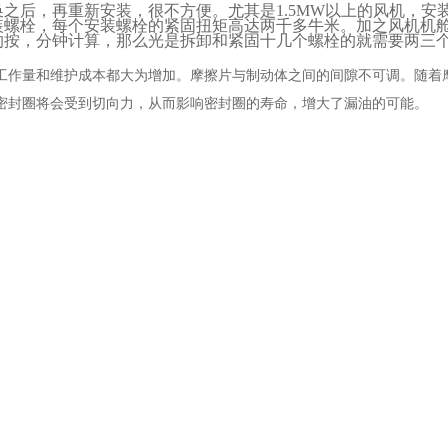
换之后，再重新安装，很不方便。尤其是
1.5MW
以上的风机，安
装螺栓，每个安装螺栓的紧固扭矩高达两千多牛米。加之风机机
的按，分钟计算，那么光是拆卸和紧固十几个螺栓的就需要两三
工作量和维护成本都大为增加。摩擦片与制动体之间的间隙不可调。随着
密封圈将会受到切向力，从而影响密封圈的寿命，增大了漏油的可能。