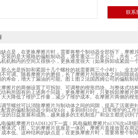
联系
绍
的缺点是，在更换摩擦片时，需要将整个制动器全部拆下，摩擦
，安装的是大规格的偏航制动器，通常重达二百多公斤，共有，
风机机舱内的空间又很狭小，更换难度很大（如果拆卸或紧固一
，那么光是拆卸和紧固十几个螺栓的就需要两三个小时）。业主
隙不可调。随着摩擦片的磨损，长了摩擦片与制动体之间间隙就
圈的寿命，增大了漏油的可能。图１图２法国西姆公司的偏航制
在摩擦片的两侧设置了可拆卸、可调整的楔形挡块。与整体式结
式结构所固有的上述两个问题，更换摩擦片时，只要拆卸摩擦片
。大大降低了维护工作量，减少了维护成本。在摩擦片两侧的楔
器调节螺丝可以消除摩擦片与制动体之间的间隙，提高了活塞密
上配置的偏航制动器少则
4
至
6
台，多则
8
到
10
台。日常维护的工作
行业的日益发展和成熟，越来越多的主机制造厂和业主都意识到
风电偏航摩擦片
DADH120
下一篇：风电偏航摩擦片
n1376
次
n
详细
是整体式（图，它的摩擦片底座是一体的，摩擦片直接放置在周
，成本低。这种结构的缺点是，在更换摩擦片时，需要将整个制