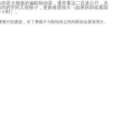
装的是大规格的偏航制动器，通常重达二百多公斤，共
舱内的空间又很狭小，更换难度很大（如果拆卸或紧固
个小时）。
摩擦片的磨损，长了摩擦片与制动体之间间隙就会逐渐增大。