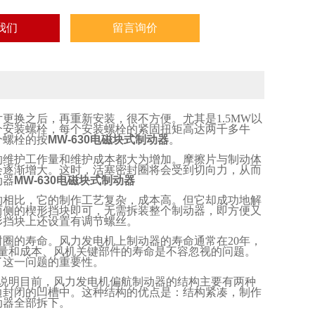
我们
留言询价
片更换之后，再重新安装，很不方便。尤其是
1.5MW
以
个安装螺栓，每个安装螺栓的紧固扭矩高达两千多牛
个螺栓的按
MW-630电磁块式制动器
。
的维护工作量和维护成本都大为增加。摩擦片与制动体
会逐渐增大。这时，活塞密封圈将会受到切向力，从而
动器
MW-630电磁块式制动器
构相比，它的制作工艺复杂，成本高。但它却成功地解
两侧的楔形挡块即可，无需拆装整个制动器，即方便又
形挡块上还设置有调节螺丝。
封圈的寿命。风力发电机上制动器的寿命通常在
20
年，
量和成本、风机关键部件的寿命是不容忽视的问题。
了这一问题的重要性。
说明目前，风力发电机偏航制动器的结构主要有两种
边封闭的凹槽中。这种结构的优点是：结构紧凑，制作
动器全部拆下。