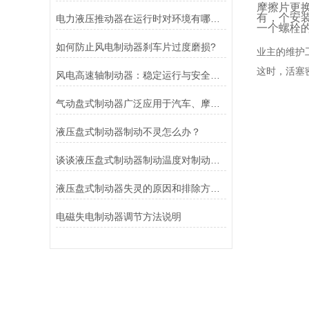
摩擦片更
有，个安
电力液压推动器在运行时对环境有哪些要求？
一个螺栓
如何防止风电制动器刹车片过度磨损?
业主的维护
这时，活塞
风电高速轴制动器：稳定运行与安全的保障
气动盘式制动器广泛应用于汽车、摩托车和自行车等交通工具中
液压盘式制动器制动不灵怎么办？
谈谈液压盘式制动器制动温度对制动性能的影响
液压盘式制动器失灵的原因和排除方法介绍
电磁失电制动器调节方法说明