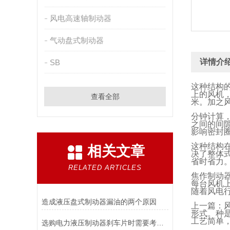
风电高速轴制动器
气动盘式制动器
详情介
SB
这种结构
上的风机
查看全部
米。加之
分钟计算
之间的间
影响密封
这种结构
相关文章
决了整体
省时省力
RELATED ARTICLES
焦作制动
每台风机
随着风电
造成液压盘式制动器漏油的两个原因
上一篇：
形式。种
工艺简单
选购电力液压制动器刹车片时需要考虑的问题有哪些？