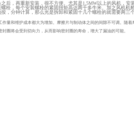
换之后，再重新安装，很不方便。尤其是
1.5MW
以上的风机，安
装螺栓，每个安装螺栓的紧固扭矩高达两千多牛米。加之风机机
的按，分钟计算，那么光是拆卸和紧固十几个螺栓的就需要两三
工作量和维护成本都大为增加。摩擦片与制动体之间的间隙不可调。随着
密封圈将会受到切向力，从而影响密封圈的寿命，增大了漏油的可能。