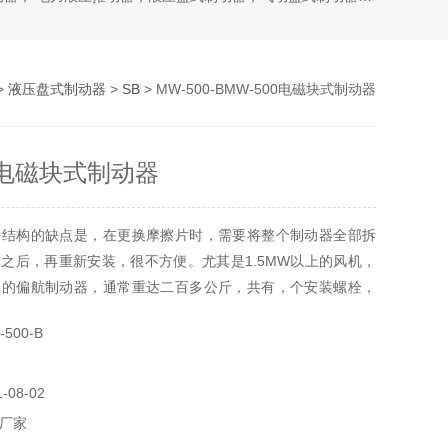
>
液压盘式制动器
>
SB
> MW-500-BMW-500电磁块式制动器
00电磁块式制动器
种结构的缺点是，在更换摩擦片时，需要将整个制动器全部拆
之后，再重新安装，很不方便。尤其是1.5MW以上的风机，
格的偏航制动器，通常重达二百多公斤，共有，个安装螺栓，
的紧固扭矩高达两千多牛米。加之风机机舱内的空间又很狭小
500-B
块式制动器。
08-02
厂家