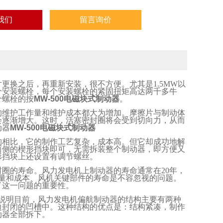
我们
留言询价
片更换之后，再重新安装，很不方便。尤其是
1.5MW
以
个安装螺栓，每个安装螺栓的紧固扭矩高达两千多牛
个螺栓的按
MW-500电磁块式制动器
。
的维护工作量和维护成本都大为增加。摩擦片与制动体
会逐渐增大。这时，活塞密封圈将会受到切向力，从而
动器
MW-500电磁块式制动器
构相比，它的制作工艺复杂，成本高。但它却成功地解
两侧的楔形挡块即可，无需拆装整个制动器，即方便又
形挡块上还设置有调节螺丝。
封圈的寿命。风力发电机上制动器的寿命通常在
20
年，
量和成本、风机关键部件的寿命是不容忽视的问题。
了这一问题的重要性。
说明目前，风力发电机偏航制动器的结构主要有两种
边封闭的凹槽中。这种结构的优点是：结构紧凑，制作
动器全部拆下。