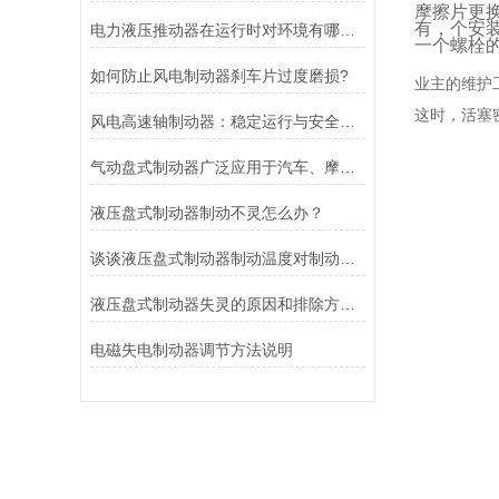
摩擦片更
有，个安
电力液压推动器在运行时对环境有哪些要求？
一个螺栓
如何防止风电制动器刹车片过度磨损?
业主的维护
这时，活塞
风电高速轴制动器：稳定运行与安全的保障
气动盘式制动器广泛应用于汽车、摩托车和自行车等交通工具中
液压盘式制动器制动不灵怎么办？
谈谈液压盘式制动器制动温度对制动性能的影响
液压盘式制动器失灵的原因和排除方法介绍
电磁失电制动器调节方法说明