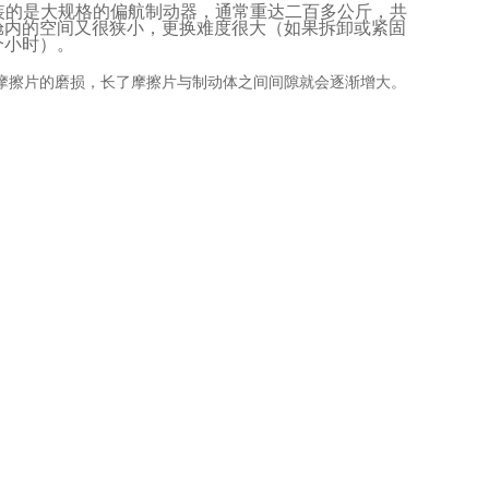
装的是大规格的偏航制动器，通常重达二百多公斤，共
舱内的空间又很狭小，更换难度很大（如果拆卸或紧固
个小时）。
摩擦片的磨损，长了摩擦片与制动体之间间隙就会逐渐增大。