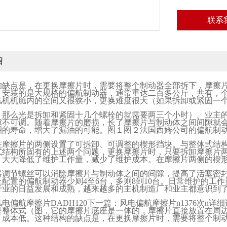
联系
绍
的缺点是，在更换摩擦片时，需要将整个制动器全部拆下，摩擦
，安装的是大规格的偏航制动器，通常重达二百多公斤，共有，
风机机舱内的空间又很狭小，更换难度很大（如果拆卸或紧固一
，那么光是拆卸和紧固十几个螺栓的就需要两三个小时）。业主
隙不可调。随着摩擦片的磨损，长了摩擦片与制动体之间间隙就
圈的寿命，增大了漏油的可能。图１图２法国西姆公司的偏航制
在摩擦片的两侧设置了可拆卸、可调整的楔形挡块。与整体式结
式结构所固有的上述两个问题，更换摩擦片时，只要拆卸摩擦片
。大大降低了维护工作量，减少了维护成本。在摩擦片两侧的楔
器调节螺丝可以消除摩擦片与制动体之间的间隙，提高了活塞密
上配置的偏航制动器少则
4
至
6
台，多则
8
到
10
台。日常维护的工作
行业的日益发展和成熟，越来越多的主机制造厂和业主都意识到
风电偏航摩擦片
DADH120
下一篇：风电偏航摩擦片
n1376
次
n
详细
是整体式（图，它的摩擦片底座是一体的，摩擦片直接放置在周
，成本低。这种结构的缺点是，在更换摩擦片时，需要将整个制