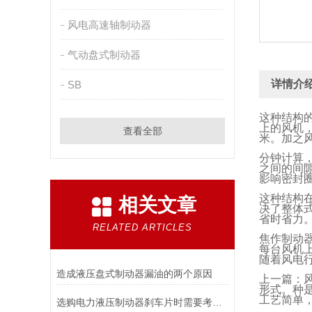
风电高速轴制动器
气动盘式制动器
详情介
SB
这种结构
上的风机
查看全部
米。加之
分钟计算
之间的间
影响密封
这种结构
相关文章
决了整体
省时省力
RELATED ARTICLES
焦作制动
每台风机
随着风电
造成液压盘式制动器漏油的两个原因
上一篇：
形式。种
工艺简单
选购电力液压制动器刹车片时需要考虑的问题有哪些？