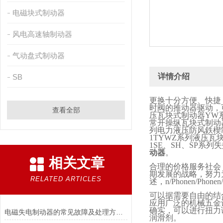
电磁块式制动器
风电高速轴制动器
气动盘式制动器
详情介绍
SB
更换十分方便、快捷
时阀的推动器驱动，
查看全部
压瓦块式制动器
YW
常开操纵瓦块式制动
列电力液压防风鉄楔
1TYWZ
系列液压瓦
1SE
、
SH
、
SP
系列失
动器
。
相关文章
合理的价格服务社会
期发展的战略，努力
RELATED ARTICLES
述，
n/Phonen/Phonen
可以据需要自由的结
应用广泛的机械五金
确实，可以进行扭力
电磁失电制动器的常见故障及处理方法讲解
润滑剂。