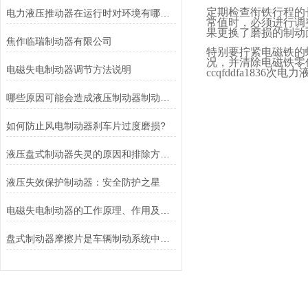
定期检查衔铁行程的
电力液压推动器在运行时对环境有哪些要求？
常值时，必须进行调
果更换了磨损的制动
焦作临瑞制动器有限公司
特别要拧紧电磁铁的
况，并清除电磁铁零
电磁失电制动器调节方法说明
ccqfddfa1836
次电力
哪些原因可能会造成液压制动器制动液泄漏？
如何防止风电制动器刹车片过度磨损?
液压盘式制动器失灵的原因和排除方法介绍
液压失效保护制动器：安全防护之星
电磁失电制动器的工作原理、作用及特点讲解
盘式制动器摩擦片是车辆制动系统中不可或缺的组件