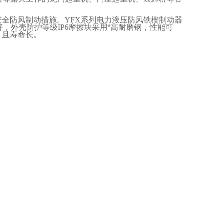
安全防风制动措施。
YFX
系列电力液压防风铁楔制动器
好，外壳防护等级
IP6
摩擦块采用*高耐磨钢，性能可
，且寿命长。