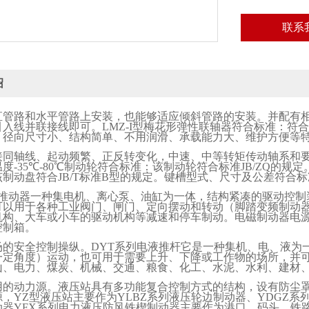
联系
绍
直管路和水平管路上安装，也能够适应倾斜管路的安装。并配有
引入线并联接线即可。
LMZ-I
型梅花形弹性联轴器符合标准：符合
、径向尺寸小、结构简单、不用润滑、承载能力大、维护方便等
接同轴线、起动频繁、正反转变化，中速、中等转矩传动轴系和
温度
-35
℃
-80
℃制动轮符合标准：该制动轮符合标准
JB/ZQ
的规定
该制动盘符合
JB/T
标准
B
型的规定。键槽型式、尺寸及公差符合标
推动器一种集电机、离心泵、油缸为一体，结构紧凑的驱动控制
可以用于各种工业阀门、闸门、定向摆动和转动（脚踏变频制动
机构、大车或小车的驱动机构等减速和停车制动。电磁制动器电
控制箱。
场的安全控制操纵。
DYT
系列电液推杆它是一种集机、电、液为
一定角度）运动，也可用于需要上升、下降或工作物的场所，并
山、电力、煤炭、机械、交通、粮食、化工、水泥、水利、建材
用的动力源。液压站具有多功能复合控制方式的结构，设有防尘
源，
YZ
型液压站主要作为
YLBZ
系列液压轮边制动器、
YDGZ
系
动器
YFX
系列电力液压防风铁楔制动器主要作为港口、码头、铁