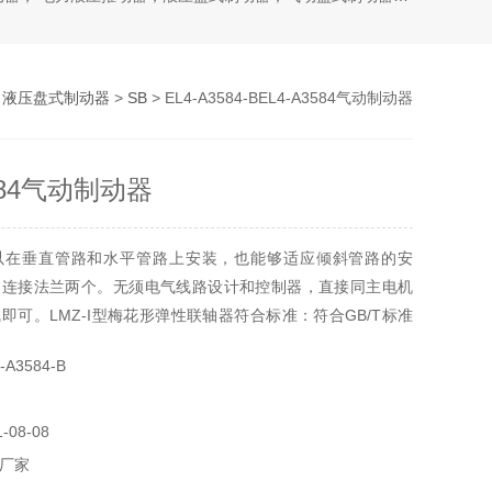
>
液压盘式制动器
>
SB
> EL4-A3584-BEL4-A3584气动制动器
3584气动制动器
以在垂直管路和水平管路上安装，也能够适应倾斜管路的安
同连接法兰两个。无须电气线路设计和控制器，直接同主电机
即可。LMZ-I型梅花形弹性联轴器符合标准：符合GB/T标准
有补偿两轴相对位移、减振、缓冲性能、径向尺寸小、结构简
A3584-B
4气动制动器
08-08
厂家