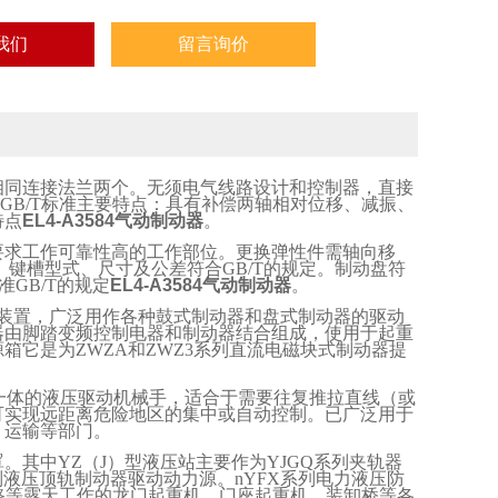
我们
留言询价
相同连接法兰两个。无须电气线路设计和控制器，直接
GB/T
标准主要特点：具有补偿两轴相对位移、减振、
特点
EL4-A3584气动制动器
。
要求工作可靠性高的工作部位。更换弹性件需轴向移
。键槽型式、尺寸及公差符合
GB/T
的规定。制动盘符
准
GB/T
的规定
EL4-A3584气动制动器
。
装置，广泛用作各种鼓式制动器和盘式制动器的驱动
器由脚踏变频控制电器和制动器结合组成，使用于起重
源箱它是为
ZWZA
和
ZWZ3
系列直流电磁块式制动器提
一体的液压驱动机械手，适合于需要往复推拉直线（或
可实现远距离危险地区的集中或自动控制。已广泛用于
、运输等部门。
罩。其中
YZ
（
J
）型液压站主要作为
YJGQ
系列夹轨器
列液压顶轨制动器驱动动力源。
nYFX
系列电力液压防
路等露天工作的龙门起重机、门座起重机、装卸桥等各