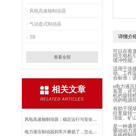
风电高速轴制动器
气动盘式制动器
详情介
SB
可以在垂
同主电机
查看全部
缓冲性能
适用于连
动。工作
合标准：
n
电力液压
相关文章
装置，还
机的旋转
RELATED ARTICLES
供的电源
有助于现
往复旋转
冶金、矿
风电高速轴制动器：稳定运行与安全的保障
是一种通
驱动动力
电力液压制动器刹车片磨损了，怎么办？
风铁楔制