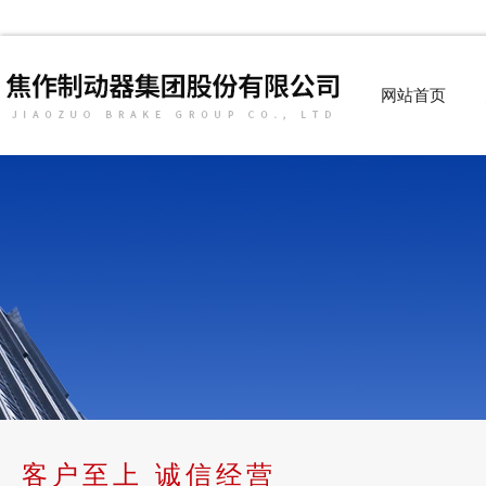
网站首页
客户至上 诚信经营