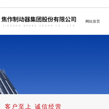
网站首页
客户至上 诚信经营