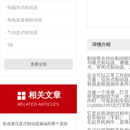
电磁块式制动器
风电高速轴制动器
气动盘式制动器
详情介绍
SB
制动带在径向制动轮
与锥式制动器。摩擦
查看全部
为：常闭式制动器。
企业可以正常工作的
力量；综合式制动器
有就是根据操作条件
当被一个连接，打开
相关文章
所需的制动力矩，使
作时，可靠的刹车制
RELATED ARTICLES
ccqfddfa1993
次行车
它是在前进的过程中
驻车制动（手刹），
在起升机构中，是将
造成液压盘式制动器漏油的两个原因