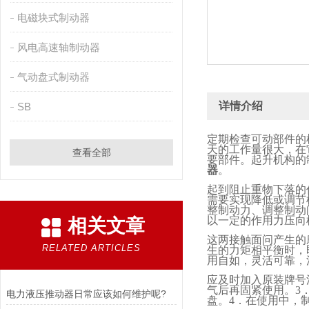
电磁块式制动器
风电高速轴制动器
气动盘式制动器
详情介绍
SB
定期检查可动部件的
天的工作量很大，在
查看全部
要部件。起升机构的
器
。
起到阻止重物下落的
需要实现降低或调节
整制动力、调整制动
以一定的作用力压向
相关文章
这两接触面问产生的
RELATED ARTICLES
生的力矩相平衡时，
用自如，灵活可靠，
应及时加入原装牌号
气后再固紧使用。
3
电力液压推动器日常应该如何维护呢?
盘。
4
．在使用中，