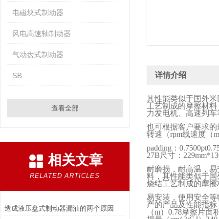
电磁块式制动器
风电高速轴制动器
气动盘式制动器
详情介绍
SB
其性能类似于国外米
工艺制成的摩擦材料
查看全部
力发电机、高速列车
也可根据客户要求的
转速（
rpm
线速度（
m
padding
：
0.7500pt0.7
27B
尺寸：
229mm*1
相关文章
耐磨损，耐高温，易
RELATED ARTICLES
料，其性能类似于国
烧结工艺制成的摩擦
易安装，使用安全等
产的产品及性能指标
造成液压盘式制动器漏油的两个原因
（
m
）
0.78
摩擦片面