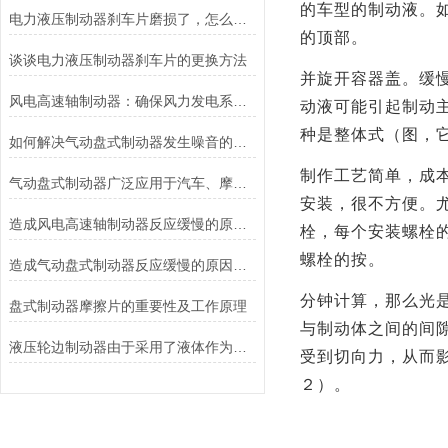
的车型的制动液。
电力液压制动器刹车片磨损了，怎么办？
的顶部。
谈谈电力液压制动器刹车片的更换方法
并旋开容器盖。缓慢
风电高速轴制动器：确保风力发电系统的安全运行
动液可能引起制动
种是整体式（图，
如何解决气动盘式制动器发生噪音的故障？
制作工艺简单，成
气动盘式制动器广泛应用于汽车、摩托车和自行车等交通工具中
安装，很不方便。
造成风电高速轴制动器反应缓慢的原因有哪些？
栓，每个安装螺栓
螺栓的按。
造成气动盘式制动器反应缓慢的原因有哪些？
分钟计算，那么光
盘式制动器摩擦片的重要性及工作原理
与制动体之间的间
液压轮边制动器由于采用了液体作为传递力量的介质其具有良好的温度稳定性和抗磨损性能
受到切向力，从而
２）。