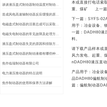
本或直接打电话索
谈谈液压盘式制动器制动温度对制动性能的影响
重、煤矿
上一
造成风电高速轴制动器反应缓慢的原因有哪些？
下一篇：
SYFS-02
电磁盘式制动器的活塞总成可以采取哪些方法测量？
用于：冶金设备、
一篇：
DADH80
液
电磁失电制动器的常见故障及处理方法讲解
料。
液压盘式制动器失灵的原因和排除方法介绍
请下载产品样本或
液压盘式制动器的制动液都有哪些种类？
风力发电、起重、
nDADH80
液压直
焦作临瑞制动器有限公司
产品用于：冶金设
电力液压推动器的特点说明
品
DADH80
偏航制
焦作制动器的使用和保养方法讲解
篇：偏航制动器
DA