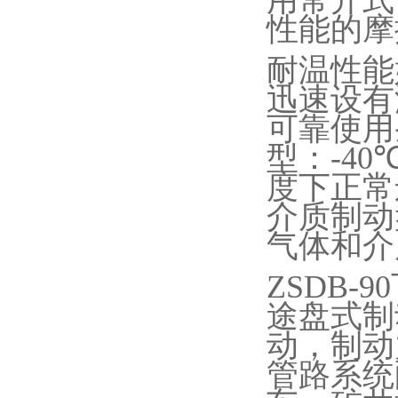
用常开式
性能的摩
耐温性能
迅速设有
可靠使用
型：
-40
度下正常
介质制动
气体和介
ZSDB-90
途盘式制
动，制动
管路系统