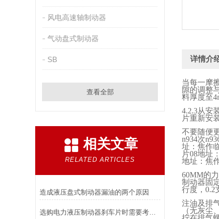
风电高速轴制动器
气动盘式制动器
详情介
SB
当每一摩
隙的调整
查看全部
料厚度至
4
4.2.3
从安
片重新安
不要随便
n934
次
n93
相关文章
址：焦作
片
08
地址
RELATED ARTICLES
地址：焦
60MM
的力
制动器固
行度，
0.2
造成液压盘式制动器漏油的两个原因
注油及排
（无灰尘
选购电力液压制动器刹车片时需要考虑的问题有哪些？
拧在排气