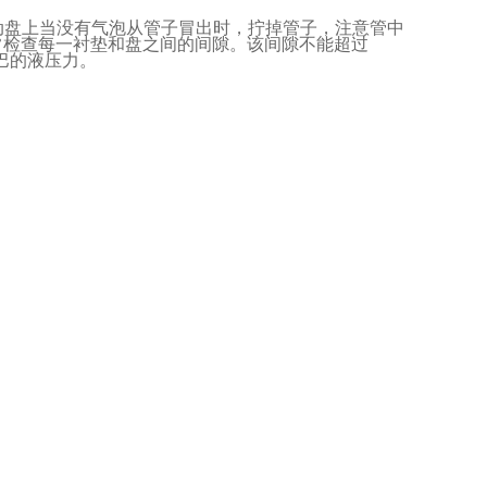
动盘上当没有气泡从管子冒出时，拧掉管子，注意管中
常检查每一衬垫和盘之间的间隙。该间隙不能超过
巴的液压力。