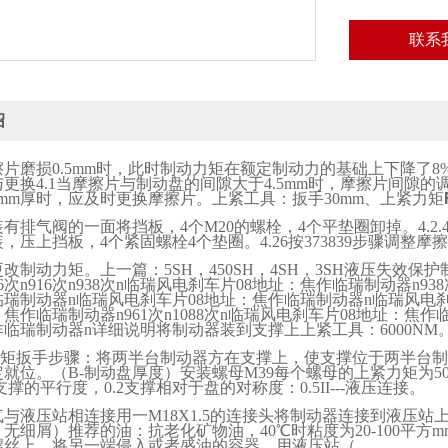
联系
绍
擦片磨损
0.5mm
时，此时制动力矩在额定制动力的基础上下降了
8
与更换
4.1
当摩擦片与制动盘的间隙大于
4.5mm
时，摩擦片间隙的
mm
厚时，应及时更换摩擦片。上紧工具：扳手
30mm
、上紧力矩
装有排气阀的一面将挡板，
4
个
M20
的螺栓，
4
个平垫圈卸掉。
4.2.
装，压上挡板，
4
个紧固螺栓
4
个垫圈。
4.26
按
373839
步骤调整摩擦
更改制动力矩。上一篇：
5SH
，
450SH
，
4SH
，
3SH
液压失效保护
6
次
n916
次
n938
次
n
临瑞风电刹车片
08
地址：焦作临瑞制动器
n938
临瑞制动器
n
临瑞风电刹车片
08
地址：焦作临瑞制动器
n
临瑞风电
：焦作临瑞制动器
n961
次
n1088
次
n
临瑞风电刹车片
08
地址：焦作
作临瑞制动器
n
详细说明将制动器装到支撑上上紧工具：
6000NM
矩扳手步骤：将两半台制动器方在支撑上，使支撑位于两半台制
定就位。（
B-
制动盘厚度）安装螺母
M39
每个螺母的上紧力矩为
5
支撑的平行度，
0.2
支撑相对于盘的对称度：
0.5II---
液压连接。
气与液压站相连接用一
M18X1.5
的连接头将制动器连接到液压站上
、无细屑）推荐的油：抗老化矿物油，
40
℃时粘度为
20-100
平方
m
螺丝上，将另一端侵入或者盛油的容器。用液压站（。