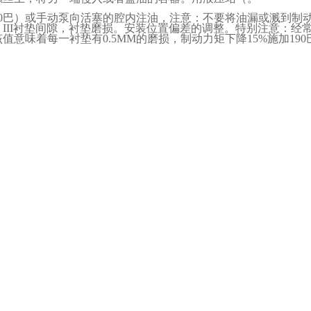
0
巴）或手动泵向活塞的腔内注油，注意：不要将油漏或溅到制
、
III
衬垫间隙，衬垫磨损。安装位置偏差的调整。特别注意：经
该值意味着每一衬垫有
0.5MM
的磨损，制动力矩下降
15%
施加
190