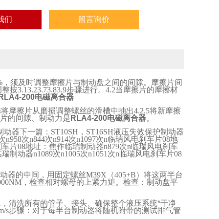
我们
留言询价
%
，须及时调整摩擦片与制动盘之间的间隙。摩擦片间
调整按
3.13.23.73.83.9
步骤进行。
4.2
当摩擦片的摩擦材
RLA4-200电磁离合器
4
将摩擦片从磨损调整螺丝的滑槽中抽出
4.2.5
将新摩擦
片的间隙、制动力是
RLA4-200电磁离合器
。
制动器下一篇：
ST10SH
，
ST16SH
液压失效保护制动器
次
n958
次
n844
次
n914
次
n1097
次
n
临瑞风电刹车片
08
地
刹车片
08
地址：焦作临瑞制动器
n879
次
n
临瑞风电刹车
临瑞制动器
n1089
次
n1005
次
n1051
次
n
临瑞风电刹车片
08
。
动器的中间，用固定螺丝
M39X
（
405+B
）将这两半台
000NM
，检查相对螺母的上紧力矩。检查：制动盘平
，清洗所有的管子、接头、确保整个液压系统*干净
m/s
步骤：对于每半台制动器将随机附带的测试排气管