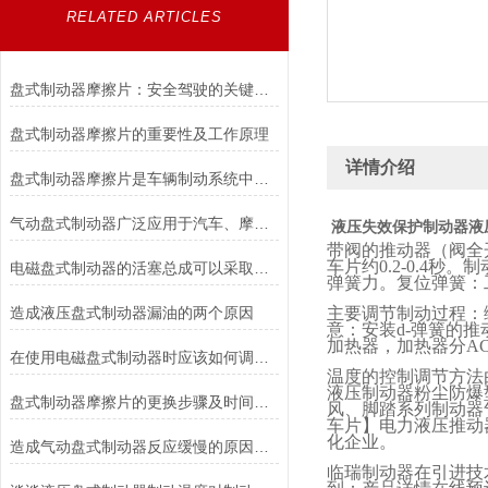
RELATED ARTICLES
盘式制动器摩擦片：安全驾驶的关键组件
盘式制动器摩擦片的重要性及工作原理
详情介绍
盘式制动器摩擦片是车辆制动系统中不可或缺的组件
气动盘式制动器广泛应用于汽车、摩托车和自行车等交通工具中
液压失效保护制动器
液
带阀的推动器（阀全
车片约
0.2-0.4
秒。制
电磁盘式制动器的活塞总成可以采取哪些方法测量？
弹簧力。复位弹簧：
造成液压盘式制动器漏油的两个原因
主要调节制动过程：
意：安装
d-
弹簧的推
加热器，加热器分
AC
在使用电磁盘式制动器时应该如何调整张力?
温度的控制调节方法
液压制动器粉尘防爆
盘式制动器摩擦片的更换步骤及时间说明
风、脚踏系列制动器
车片】电力液压推动
化企业。
造成气动盘式制动器反应缓慢的原因有哪些？
临瑞制动器在引进技