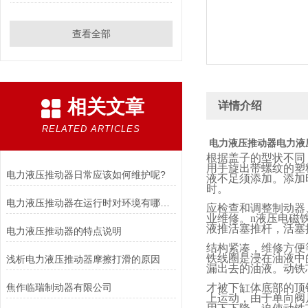
查看全部
相关文章
详情介绍
RELATED ARTICLES
电力液压推动器
电力液
根据盖子的型状不同
用手旋出带螺纹的塑
电力液压推动器日常应该如何维护呢?
液不足须添加。添加
时。
电力液压推动器在运行时对环境有哪些要求？
应检查和调整制动器
业维修。
n
液压电磁
液推活塞推杆，活塞
电力液压推动器的特点说明
结构紧凑，维修方便
铁线圈是浸在油液中
浅析电力液压推动器摩擦打滑的原因
漏出去的油液。动铁
焦作临瑞制动器有限公司
才被下缸体底部的顶
上运动，由于单向阀