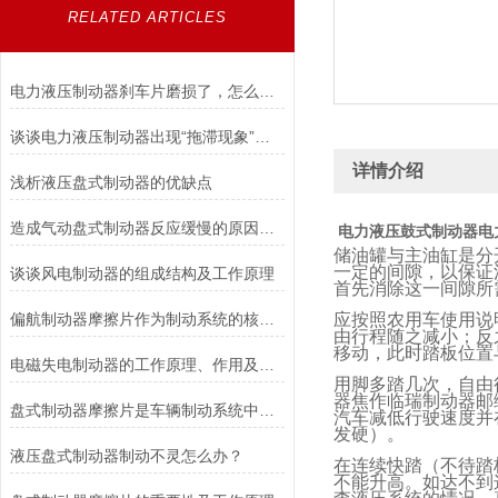
RELATED ARTICLES
电力液压制动器刹车片磨损了，怎么办？
谈谈电力液压制动器出现“拖滞现象”的原因及解决方法
详情介绍
浅析液压盘式制动器的优缺点
造成气动盘式制动器反应缓慢的原因有哪些？
电力液压鼓式制动器
电
储油罐与主油缸是分
一定的间隙，以保证
谈谈风电制动器的组成结构及工作原理
首先消除这一间隙所
偏航制动器摩擦片作为制动系统的核心组件，对于行车安全至关重要
应按照农用车使用说
由行程随之减小；反
移动，此时踏板位置
电磁失电制动器的工作原理、作用及特点讲解
用脚多踏几次，自由
器焦作临瑞制动器邮
盘式制动器摩擦片是车辆制动系统中不可或缺的组件
汽车减低行驶速度并
发硬）。
液压盘式制动器制动不灵怎么办？
在连续快踏（不待踏
不能升高。如达不到