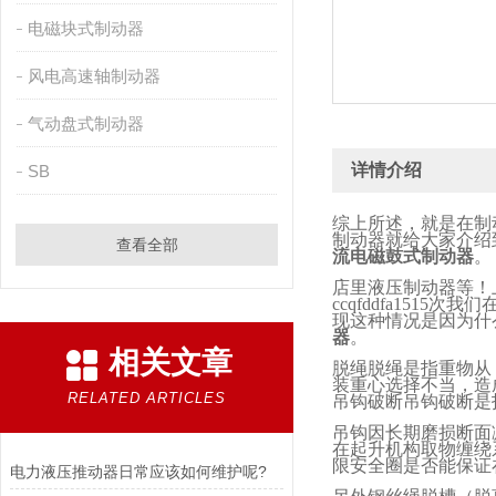
电磁块式制动器
风电高速轴制动器
气动盘式制动器
详情介绍
SB
综上所述，就是在制
制动器就给大家介绍
查看全部
流电磁鼓式制动器
。
店里液压制动器等！
ccqfddfa1515
次我们
现这种情况是因为什
器
。
相关文章
脱绳脱绳是指重物从
装重心选择不当，造
RELATED ARTICLES
吊钩破断吊钩破断是
吊钩因长期磨损断面
在起升机构取物缠绕
限安全圈是否能保证
电力液压推动器日常应该如何维护呢?